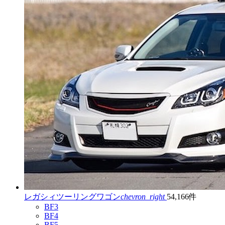
レガシィツーリングワゴン
chevron_right
54,166件
BF3
BF4
BF5