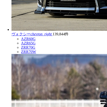
ヴォクシー
chevron_right
139,844件
AZR60G
AZR65G
ZRR70G
ZRR70W