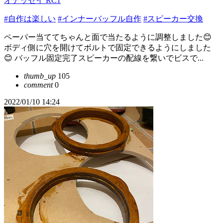
オデッセイ RC1
#自作は楽しい
#インナーバッフル自作
#スピーカー交換
ペーパー当ててちゃんと面で当たるように調整しました😊
ボディ側に穴を開けてボルトで固定できるようにしました
😊 バッフル固定完了スピーカーの配線を繋いでビスで...
thumb_up
105
comment
0
2022/01/10 14:24