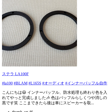
ステラ LA100F
#la100
#BLAM
#L165S
#オーディオ
#インナーバッフル自作
こんにちは😃 インナーバッフル、防水処理も終わり色を入
れてやっと完成しました🎶 色はバッフルらしくつや消しの
黒です笑 ここまできたら後は車にスピーカーを取...
thumb_up
46