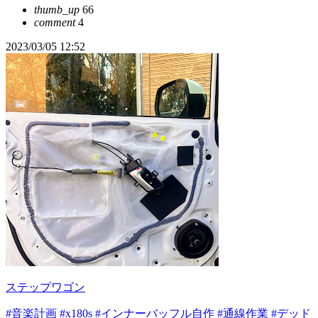
thumb_up
66
comment
4
2023/03/05 12:52
ステップワゴン
#音楽計画
#x180s
#インナーバッフル自作
#通線作業
#デッド