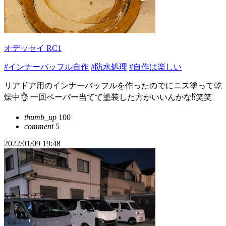
オデッセイ RC1
#インナーバッフル自作
#防水処理
#自作は楽しい
リアドア用のインナーバッフルを作ったのでにニス塗って乾
燥中👌 一回ペーパー当てて塗装した方がいいんかな⁉️笑笑
thumb_up
100
comment
5
2022/01/09 19:48