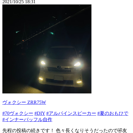
2021/10/25 18:31
ヴォクシー ZRR75W
#70ヴォクシー
#DIY
#アルパインスピーカー
#夏のおもひで
#インナーバッフル自作
先程の投稿の続きです！ 色々長くなりそうだったので🤣友