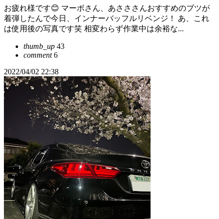
お疲れ様です😊 マーボさん、あさささんおすすめのブツが
着弾したんで今日、インナーバッフルリベンジ！ あ、これ
は使用後の写真です笑 相変わらず作業中は余裕な...
thumb_up
43
comment
6
2022/04/02 22:38