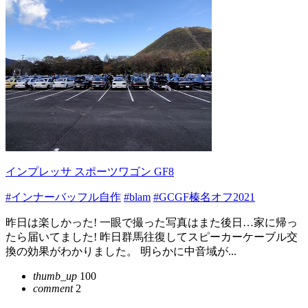
インプレッサ スポーツワゴン GF8
#インナーバッフル自作
#blam
#GCGF榛名オフ2021
昨日は楽しかった! 一眼で撮った写真はまた後日…家に帰っ
たら届いてました! 昨日群馬往復してスピーカーケーブル交
換の効果がわかりました。 明らかに中音域が...
thumb_up
100
comment
2