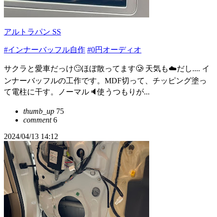
アルトラパン SS
#インナーバッフル自作
#0円オーディオ
サクラと愛車だっけ🙄ほぼ散ってます🥲 天気も☁️だし.... イ
ンナーバッフルの工作です。MDF切って、チッピング塗っ
て電柱に干す。ノーマル🔈使うつもりが...
thumb_up
75
comment
6
2024/04/13 14:12