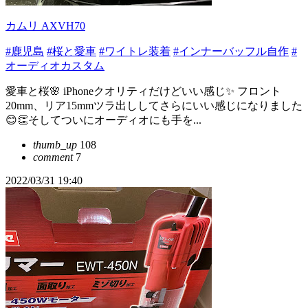
カムリ AXVH70
#鹿児島
#桜と愛車
#ワイトレ装着
#インナーバッフル自作
#
オーディオカスタム
愛車と桜🌸 iPhoneクオリティだけどいい感じ✨ フロント
20mm、リア15mmツラ出ししてさらにいい感じになりました
😊👏そしてついにオーディオにも手を...
thumb_up
108
comment
7
2022/03/31 19:40