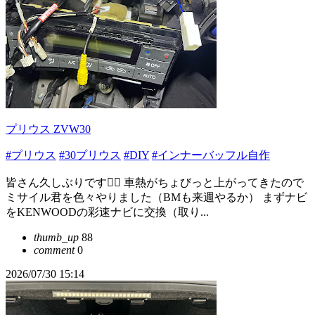
プリウス ZVW30
#プリウス
#30プリウス
#DIY
#インナーバッフル自作
皆さん久しぶりです🙋‍♂️ 車熱がちょびっと上がってきたので
ミサイル君を色々やりました（BMも来週やるか） まずナビ
をKENWOODの彩速ナビに交換（取り...
thumb_up
88
comment
0
2026/07/30 15:14