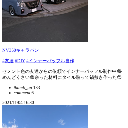
NV350キャラバン
#友達
#DIY
#インナーバッフル自作
セメント色の友達からの依頼でインナーバッフル制作中😂
めんどくさい😅余った材料にタイル貼って鍋敷き作った😊
thumb_up
133
comment
6
2021/11/04 16:30