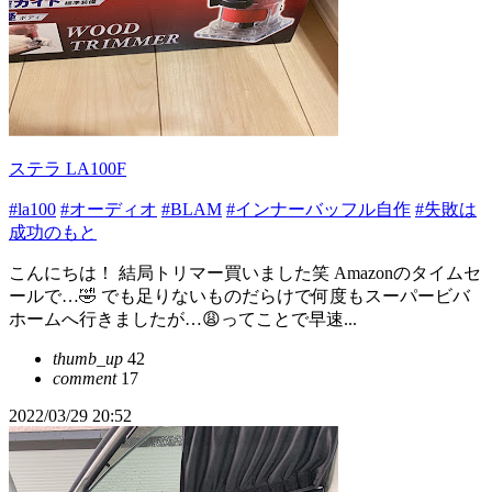
ステラ LA100F
#la100
#オーディオ
#BLAM
#インナーバッフル自作
#失敗は
成功のもと
こんにちは！ 結局トリマー買いました笑 Amazonのタイムセ
ールで…🤣 でも足りないものだらけで何度もスーパービバ
ホームへ行きましたが…😩ってことで早速...
thumb_up
42
comment
17
2022/03/29 20:52