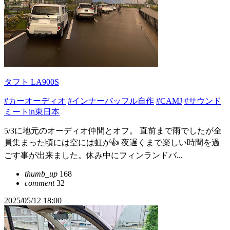
タフト LA900S
#カーオーディオ
#インナーバッフル自作
#CAMJ
#サウンド
ミートin東日本
5/3に地元のオーディオ仲間とオフ。 直前まで雨でしたが全
員集まった頃には空には虹が👍 夜遅くまで楽しい時間を過
ごす事が出来ました。休み中にフィンランドバ...
thumb_up
168
comment
32
2025/05/12 18:00