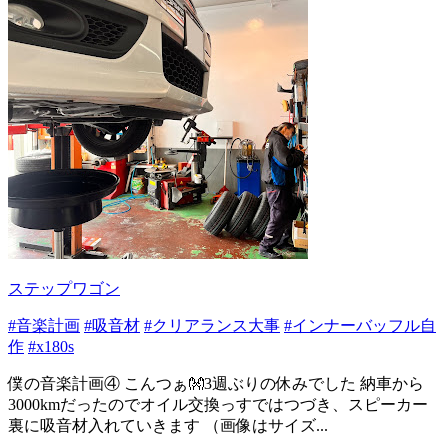
ステップワゴン
#音楽計画
#吸音材
#クリアランス大事
#インナーバッフル自
作
#x180s
僕の音楽計画④ こんつぁ👐3週ぶりの休みでした 納車から
3000kmだったのでオイル交換っすではつづき、スピーカー
裏に吸音材入れていきます （画像はサイズ...