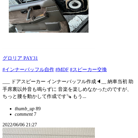
グロリア PAY31
#インナーバッフル自作
#MDF
#スピーカー交換
___ ドアスピーカー インナーバッフル作成🔈__ 納車当初 助
手席裏以外音も鳴らずに 音楽を楽しめなかったのですが、
ちっと腰を動かして作成です🪚 もう...
thumb_up
89
comment
7
2022/06/06 21:27