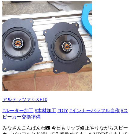
アルテッツァ GXE10
#ルーター加工
#木材加工
#DIY
#インナーバッフル自作
#ス
ピーカー交換準備
みなさんこんばんわ🌃 今日もリップ修正やりながらスピー