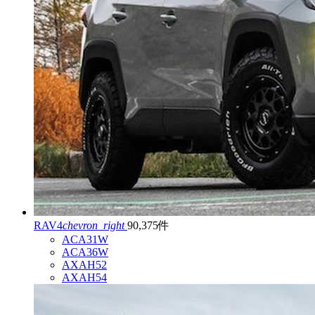
RAV4
chevron_right
90,375件
ACA31W
ACA36W
AXAH52
AXAH54