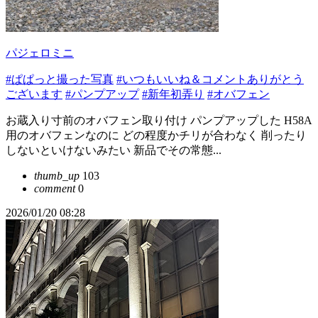
パジェロミニ
#ぱぱっと撮った写真
#いつもいいね＆コメントありがとう
ございます
#パンプアップ
#新年初弄り
#オバフェン
お蔵入り寸前のオバフェン取り付け パンプアップした H58A
用のオバフェンなのに どの程度かチリが合わなく 削ったり
しないといけないみたい 新品でその常態...
thumb_up
103
comment
0
2026/01/20 08:28