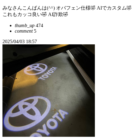
みなさんこんばんは(^^) オバフェン仕様🤣 AIでカスタム🤣
これもカッコ良い🤣 AI詐欺🤣
thumb_up
474
comment
5
2025/04/03 18:57