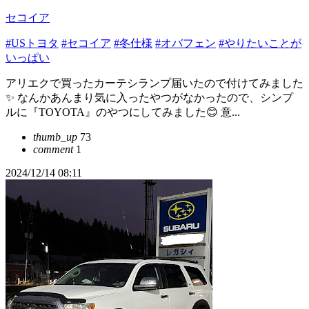
セコイア
#USトヨタ
#セコイア
#冬仕様
#オバフェン
#やりたいことが
いっぱい
アリエクで買ったカーテシランプ届いたので付けてみました
✨ なんかあんまり気に入ったやつがなかったので、シンプ
ルに『TOYOTA』のやつにしてみました😊 意...
thumb_up
73
comment
1
2024/12/14 08:11