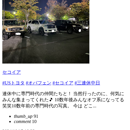
セコイア
#USトヨタ
#オバフェン
#セコイア
#三連休中日
連休中に専門時代の仲間たちと！ 当然行ったのに、何気に
みんな集まってくれた🎵 10数年後みんなオフ系になってる
笑笑10数年前の専門時代の写真。 今は どこ...
thumb_up
91
comment
10