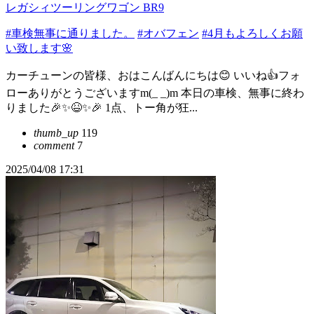
レガシィツーリングワゴン BR9
#車検無事に通りました。
#オバフェン
#4月もよろしくお願
い致します🌸
カーチューンの皆様、おはこんばんにちは😊 いいね👍️フォ
ローありがとうございますm(_ _)m 本日の車検、無事に終わ
りました🎉✨😆✨🎉 1点、トー角が狂...
thumb_up
119
comment
7
2025/04/08 17:31