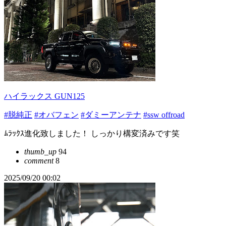
ハイラックス GUN125
#脱純正
#オバフェン
#ダミーアンテナ
#ssw offroad
ﾑﾗｯｸｽ進化致しました！ しっかり構変済みです笑
thumb_up
94
comment
8
2025/09/20 00:02