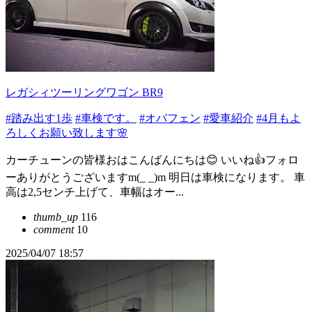
レガシィツーリングワゴン BR9
#踏み出す1歩
#車検です。
#オバフェン
#愛車紹介
#4月もよ
ろしくお願い致します🌸
カーチューンの皆様おはこんばんにちは😊 いいね👍️フォロ
ーありがとうございますm(_ _)m 明日は車検になります。 車
高は2,5センチ上げて、車幅はオー...
thumb_up
116
comment
10
2025/04/07 18:57