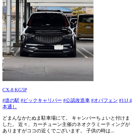
CX-8 KG5P
#道の駅
#ビックキャリパー
#公認改造車
#オバフェン
#11J 4
本通し
どまんなかたぬま駐車場にて。 キャンバーちょいと付けま
した。 近々、カーチューン主催のネオクラミーティングが
ありますがココの近くでございます。 子供の時は...