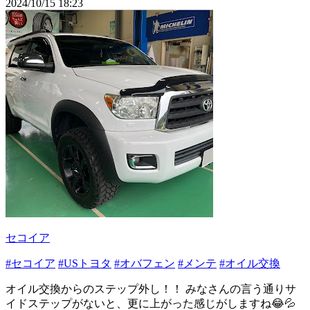
2024/10/15 18:23
セコイア
#セコイア
#USトヨタ
#オバフェン
#メンテ
#オイル交換
オイル交換からのステップ外し！！ みなさんの言う通りサ
イドステップがないと、更に上がった感じがしますね😂💦