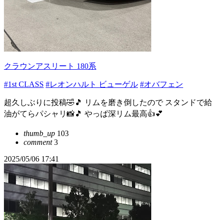
クラウンアスリート 180系
#1st CLASS
#レオンハルト ビューゲル
#オバフェン
超久しぶりに投稿🤣🎵 リムを磨き倒したので スタンドで給
油がてらパシャリ📸🎵 やっぱ深リム最高👍💕
thumb_up
103
comment
3
2025/05/06 17:41