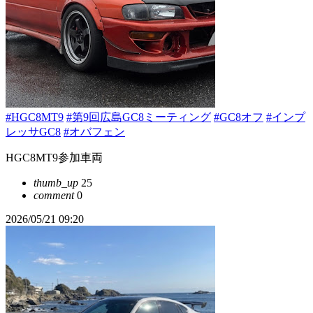
#HGC8MT9
#第9回広島GC8ミーティング
#GC8オフ
#インプ
レッサGC8
#オバフェン
HGC8MT9参加車両
thumb_up
25
comment
0
2026/05/21 09:20