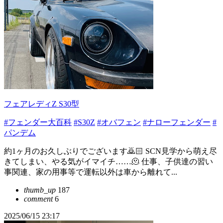
フェアレディZ S30型
#フェンダー大百科
#S30Z
#オバフェン
#ナローフェンダー
#
パンデム
約1ヶ月のお久しぶりでございます🙇🏻 SCN見学から萌え尽
きてしまい、やる気がイマイチ……🫠 仕事、子供達の習い
事関連、家の用事等で運転以外は車から離れて...
thumb_up
187
comment
6
2025/06/15 23:17