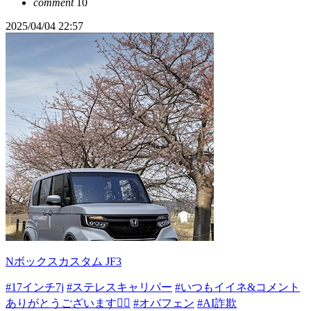
comment
10
2025/04/04 22:57
Nボックスカスタム JF3
#17インチ7j
#ステレスキャリパー
#いつもイイネ&コメント
ありがとうございます🙇‍♂️
#オバフェン
#AI詐欺