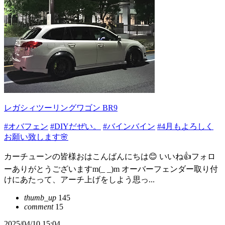
レガシィツーリングワゴン BR9
#オバフェン
#DIYだぜい。
#バインバイン
#4月もよろしく
お願い致します🌸
カーチューンの皆様おはこんばんにちは😊 いいね👍️フォロ
ーありがとうございますm(_ _)m オーバーフェンダー取り付
けにあたって、アーチ上げをしよう思っ...
thumb_up
145
comment
15
2025/04/10 15:04