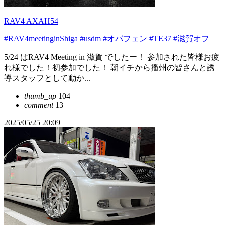
RAV4 AXAH54
#RAV4meetinginShiga
#usdm
#オバフェン
#TE37
#滋賀オフ
5/24 はRAV4 Meeting in 滋賀 でしたー！ 参加された皆様お疲
れ様でした！初参加でした！ 朝イチから播州の皆さんと誘
導スタッフとして動か...
thumb_up
104
comment
13
2025/05/25 20:09