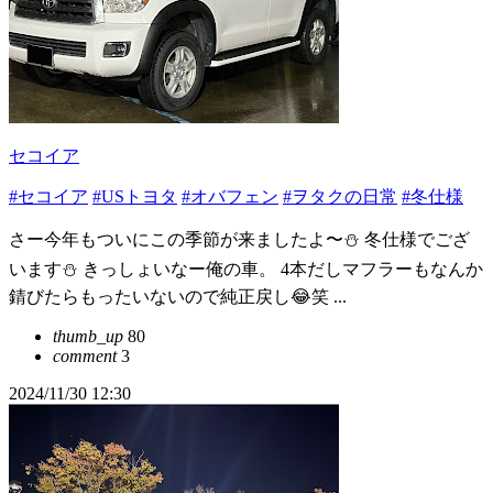
セコイア
#セコイア
#USトヨタ
#オバフェン
#ヲタクの日常
#冬仕様
さー今年もついにこの季節が来ましたよ〜⛄️ 冬仕様でござ
います⛄️ きっしょいなー俺の車。 4本だしマフラーもなんか
錆びたらもったいないので純正戻し😂笑 ...
thumb_up
80
comment
3
2024/11/30 12:30