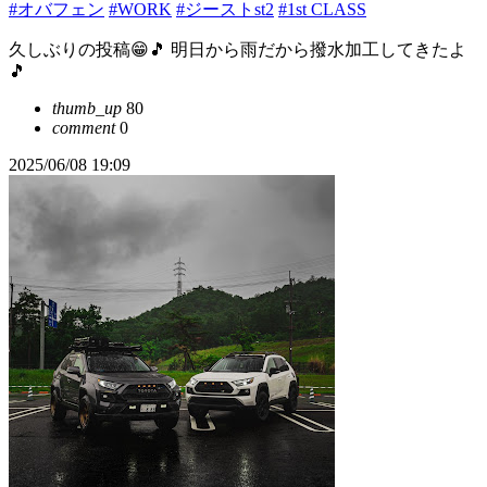
#オバフェン
#WORK
#ジーストst2
#1st CLASS
久しぶりの投稿😁🎵 明日から雨だから撥水加工してきたよ
🎵
thumb_up
80
comment
0
2025/06/08 19:09