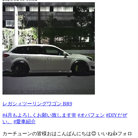
レガシィツーリングワゴン BR9
#4月もよろしくお願い致します🌸
#オバフェン
#DIYだぜ
い。
#愛車紹介
カーチューンの皆様おはこんばんにちは😊 いいね👍️フォロ