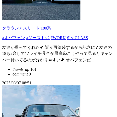
クラウンアスリート 180系
#オバフェン
#ジーストst2
#WORK
#1st CLASS
友達が撮ってくれた💕 近々再塗装するから記念に🎵友達の
18も2台してツライチ具合が最高👍こうやって見るとキャン
バー付いてるのが分かりやすい🎵 オバフェンだ...
thumb_up
101
comment
0
2025/08/07 08:51