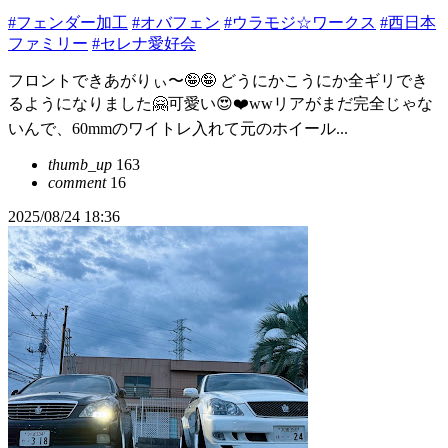
#フェンダー加工
#オバフェン
#ウラモジ☆ワークス
#西日本
ファミリー
#セレナ愛好会
フロントできあがりぃ〜🤪🤪 どうにかこうにか全ギリでき
るようになりました🤗可愛い😍❤️wwリアがまだ完全じゃな
いんで、60mmのワイトレ入れて元のホイール...
thumb_up
163
comment
16
2025/08/24 18:36