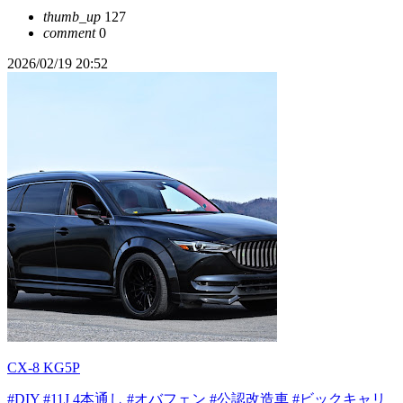
thumb_up
127
comment
0
2026/02/19 20:52
CX-8 KG5P
#DIY
#11J 4本通し
#オバフェン
#公認改造車
#ビックキャリ