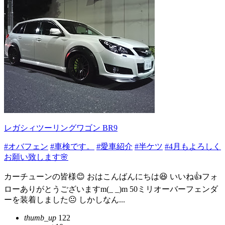
レガシィツーリングワゴン BR9
#オバフェン
#車検です。
#愛車紹介
#半ケツ
#4月もよろしく
お願い致します🌸
カーチューンの皆様😊 おはこんばんにちは😆 いいね👍️フォ
ローありがとうございますm(_ _)m 50ミリオーバーフェンダ
ーを装着しました😐️ しかしなん...
thumb_up
122