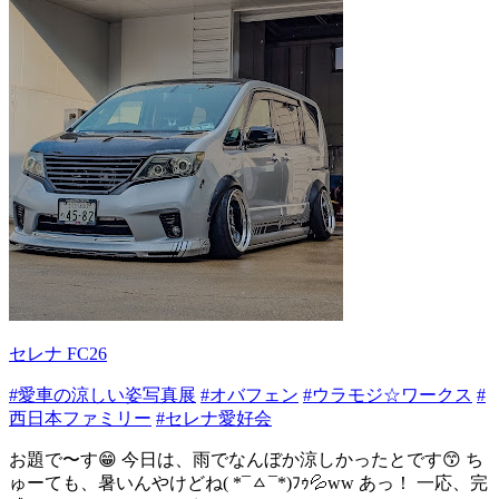
セレナ FC26
#愛車の涼しい姿写真展
#オバフェン
#ウラモジ☆ワークス
#
西日本ファミリー
#セレナ愛好会
お題で〜す😁 今日は、雨でなんぼか涼しかったとです😙 ち
ゅーても、暑いんやけどね( *¯ㅿ¯*)ﾌｩ💦ww あっ！ 一応、完