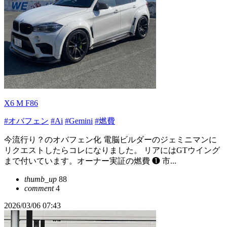
X6 M F86
#オバフェン
#Ai
#Gemini
#燃費
今流行り？のオバフェン化 電脳ビルダーのジェミニマンに
リクエストしたらコレになりました。 リアにはGTウイング
まで付いています。オーナー実証の燃費 ❶ 市...
thumb_up
88
comment
4
2026/03/06 07:43