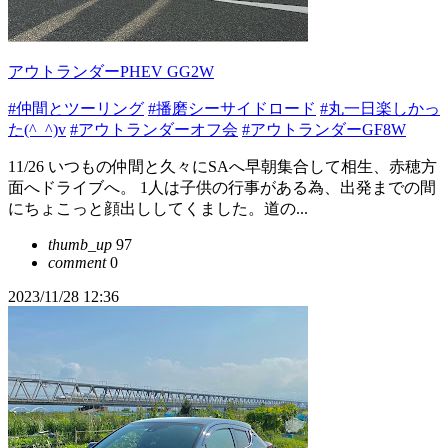
アウトランダーPHEV GG2W
#仲間とツーリング
#播磨シーサイドロード
#丸一日楽しかっ
た(^_^)v
#アウトランダーオフ会
#アウトランダーGF8W
11/26 いつもの仲間と久々にSAへ早朝集合して相生、赤穂方
面へドライブへ。 1人は子供の行事がある為、出発までの間
にちょこっと顔出ししてくました。道の...
thumb_up
97
comment
0
2023/11/28 12:36