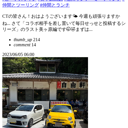
仲間とツーリング
#仲間とランチ
CTの皆さん！おはようございます🌤️ 今週も頑張りますか
ね... さて「コラボ相手を差し置いて毎日せっせと投稿するシ
リーズ」のラスト美ヶ原編です🤭🤣まずは...
thumb_up
214
comment
14
2023/06/05 06:00