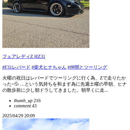
フェアレディZ HZ31
#F31レパード
#柴犬ヒナちゃん
#仲間とツーリング
火曜の祝日はレパードでツーリングに行く為、Zで走りたか
った~💦 …という気持ちを和ます為に先週土曜の早朝、ヒナ
の散歩前に少し朝ドラしてきました。朝早くに走...
thumb_up
216
comment
43
2025/04/29 20:09