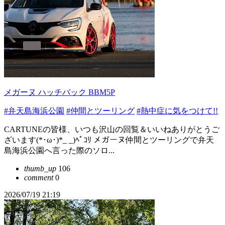
メガーヌ ハッチバック BBM5P
#弁天島海浜公園
#仲間とツーリング
#熱中症に気をつけて!!
CARTUNEの皆様、いつも沢山の回覧＆いいねありがとうご
ざいます(*･ω･)*_ _)ﾍﾟｺﾘ メガーヌ仲間とツーリングで弁天
島海浜公園へ言った際のソロ...
thumb_up
106
comment
0
2026/07/19 21:19