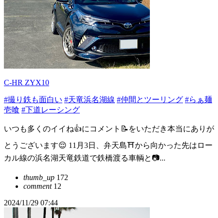
C-HR ZYX10
#撮り鉄も面白い
#天竜浜名湖線
#仲間とツーリング
#らぁ麺
壱喰
#下道レーシング
いつも多くのイイね👍にコメント📝をいただき本当にありが
とうございます😌 11月3日、弁天島⛩️から向かった先はロー
カル線の浜名湖天竜鉄道で鉄橋渡る車輌と📷...
thumb_up
172
comment
12
2024/11/29 07:44