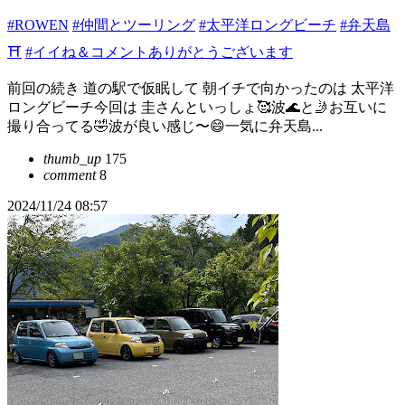
#ROWEN
#仲間とツーリング
#太平洋ロングビーチ
#弁天島
⛩️
#イイね＆コメントありがとうございます
前回の続き 道の駅で仮眠して 朝イチで向かったのは 太平洋
ロングビーチ今回は 圭さんといっしょ🥰波🌊と🤳お互いに
撮り合ってる🤣波が良い感じ〜😄一気に弁天島...
thumb_up
175
comment
8
2024/11/24 08:57