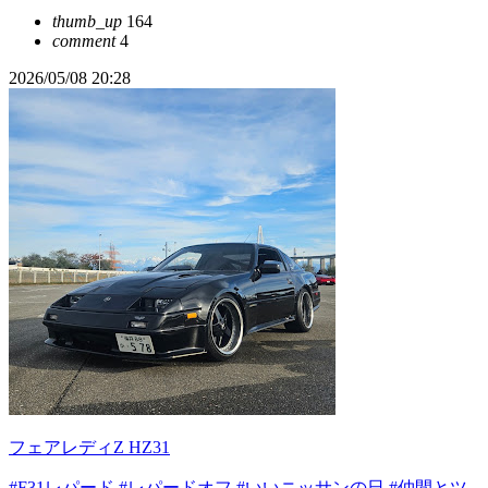
thumb_up
164
comment
4
2026/05/08 20:28
フェアレディZ HZ31
#F31レパード
#レパードオフ
#いいニッサンの日
#仲間とツ