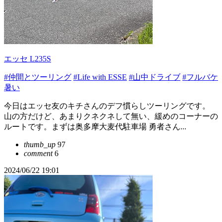
エッセ L235S
#仲間とツーリング
#Life with ESSE
#山中ドライブ
#フルバケ
暑い
今日はエッセ友のキチさんのデフ慣らしツーリングです。
山の方だけど、あまりクネクネして無い、緩めのコーナーの
ルートです。まずは奥多摩大麦代駐車場 勇者さん...
thumb_up
97
comment
6
2024/06/22 19:01