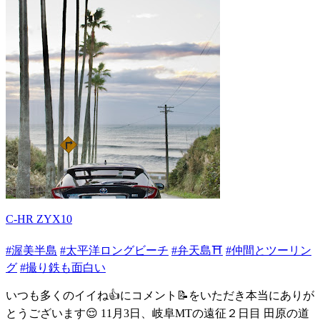
C-HR ZYX10
#渥美半島
#太平洋ロングビーチ
#弁天島⛩️
#仲間とツーリン
グ
#撮り鉄も面白い
いつも多くのイイね👍にコメント📝をいただき本当にありが
とうございます😌 11月3日、岐阜MTの遠征２日目 田原の道