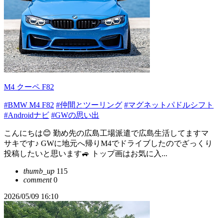
M4 クーペ F82
#BMW M4 F82
#仲間とツーリング
#マグネットパドルシフト
#Androidナビ
#GWの思い出
こんにちは😊 勤め先の広島工場派遣で広島生活してますマ
サキです♪ GWに地元へ帰りM4でドライブしたのでざっくり
投稿したいと思います🚙 トップ画はお気に入...
thumb_up
115
comment
0
2026/05/09 16:10