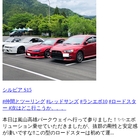
シルビア S15
#仲間とツーリング
#レッドサンズ
#ランエボ10
#ロードスタ
ー
#次はどこ行こうか、、、
本日は嵐山高雄パークウェイへ行って参りました！✨✨エボ
リューション乗せていただきましたが、抜群の剛性と安定感
が凄いですな‼️この型のロードスターは初めて運...