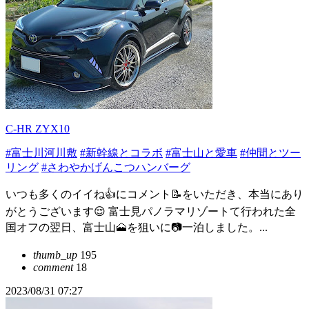
C-HR ZYX10
#富士川河川敷
#新幹線とコラボ
#富士山と愛車
#仲間とツー
リング
#さわやかげんこつハンバーグ
いつも多くのイイね👍にコメント📝をいただき、本当にあり
がとうございます😌 富士見パノラマリゾートて行われた全
国オフの翌日、富士山🗻を狙いに📷一泊しました。...
thumb_up
195
comment
18
2023/08/31 07:27