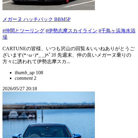
メガーヌ ハッチバック BBM5P
#仲間とツーリング
#伊勢志摩スカイライン
#千鳥ヶ浜海水浴
場
CARTUNEの皆様、いつも沢山の回覧＆いいねありがとうご
ざいます(*･ω･)*_ _)ﾍﾟｺﾘ 先週末、仲の良いメガーヌ乗りの
方々に誘われて伊勢志摩スカ...
thumb_up
108
comment
2
2026/05/27 20:18