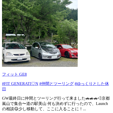
フィット GE8
#FIT GENERATI♡N
#仲間とツーリング
#ゆっくりとした休
日
GW最終日に仲間とツーリング行って来ました🚗🚙🚗💨京都
嵐山で集合〜道の駅美山 何も決めずに行ったので、Launch
の相談😋少し移動して、ここに入ることに！...