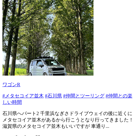
ワゴンR
#メタセコイア並木
#石川県
#仲間とツーリング
#仲間との楽
しい時間
石川県へパート2 千里浜なぎさドライブウェイの後に近くに
メタセコイア並木があるから行こうとなり行ってきました！
滋賀県のメタセコイア並木もいいですが 車通り...