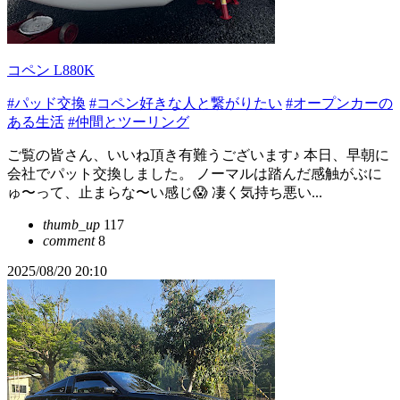
コペン L880K
#パッド交換
#コペン好きな人と繋がりたい
#オープンカーの
ある生活
#仲間とツーリング
ご覧の皆さん、いいね頂き有難うございます♪ 本日、早朝に
会社でパット交換しました。 ノーマルは踏んだ感触がぶに
ゅ〜って、止まらな〜い感じ😱 凄く気持ち悪い...
thumb_up
117
comment
8
2025/08/20 20:10