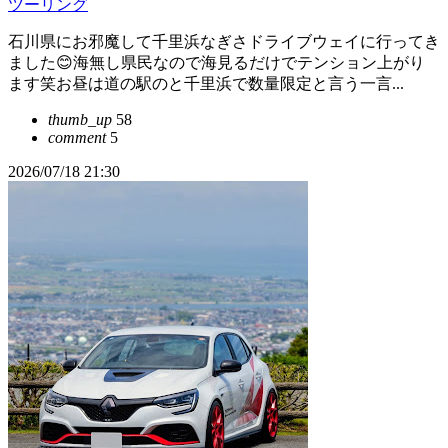
ツーリング
石川県にお邪魔して千里浜なぎさドライブウェイに行ってき
ました😊海無し県民なので海見るだけでテンション上がり
ます笑お昼は道の駅のと千里浜で数量限定と言う一言...
thumb_up
58
comment
5
2026/07/18 21:30