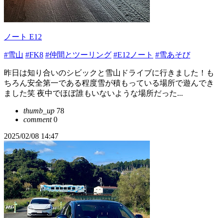
ノート E12
#雪山
#FK8
#仲間とツーリング
#E12ノート
#雪あそび
昨日は知り合いのシビックと雪山ドライブに行きました！も
ちろん安全第一である程度雪が積もっている場所で遊んでき
ました笑 夜中でほぼ誰もいないような場所だった...
thumb_up
78
comment
0
2025/02/08 14:47