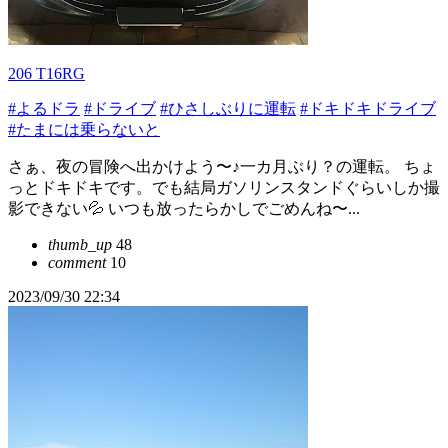
206 T16RG
#よるドラ
#ドライブ
#ひさしぶりに運転
#ドキドキドライブ
#たまには乗らないと
さぁ、夜の冒険へ出かけよう〜♪一カ月ぶり？の運転。 ちょ
っとドキドキです。でも結局ガソリンスタンドぐらいしか撮
影できない💦 いつも放ったらかしでごめんね〜...
thumb_up
48
comment
10
2023/09/30 22:34