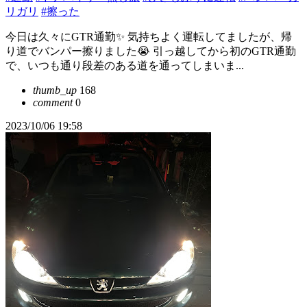
リガリ
#擦った
今日は久々にGTR通勤✨ 気持ちよく運転してましたが、帰
り道でバンパー擦りました😭 引っ越してから初のGTR通勤
で、いつも通り段差のある道を通ってしまいま...
thumb_up
168
comment
0
2023/10/06 19:58