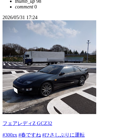
thumb_up
98
comment
0
2026/05/31 17:24
フェアレディZ GCZ32
#300zx
#春ですね
#ひさしぶりに運転