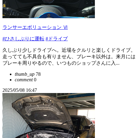
ランサーエボリューション Ⅵ
#ひさしぶりに運転
#ドライブ
久しぶり少しドライブへ。近場をクルリと楽しくドライブ。
走ってても不具合も有りません、ブレーキ以外は。来月には
ブレーキ周りやるので、いつものショップさんに入...
thumb_up
78
comment
0
2025/05/08 16:47