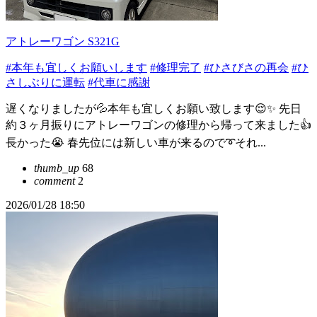
アトレーワゴン S321G
#本年も宜しくお願いします
#修理完了
#ひさびさの再会
#ひ
さしぶりに運転
#代車に感謝
遅くなりましたが💦本年も宜しくお願い致します😌✨ 先日
約３ヶ月振りにアトレーワゴンの修理から帰って来ました👍
長かった😭 春先位には新しい車が来るので➰それ...
thumb_up
68
comment
2
2026/01/28 18:50