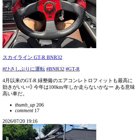
スカイライン GT-R BNR32
#ひさしぶりに運転
#BNR32
#GT-R
4月以来のGT-R 緑整備のエアコンレトロフィットも最高に
効きがいい💨 今年は100km/年しか走らないかなー ある意味
高い車だ。
thumb_up
206
comment
17
2026/07/20 19:16