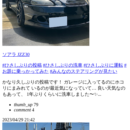
ソアラ JZZ30
#ひさしぶりの投稿
#ひさしぶりの洗車
#ひさしぶりに運転
#
お題に乗っかってみた
#みんなのステアリングが見たい
かなり久しぶりの投稿です！ ガレージに入ってるのにホコ
リにまみれて いるのが最近気になっていて… 良い天気なの
もあって、 1年ぶりくらいに洗車しました〜✨...
thumb_up
79
comment
4
2023/04/29 21:42