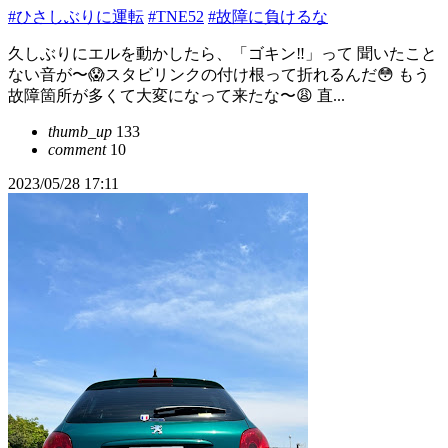
#ひさしぶりに運転
#TNE52
#故障に負けるな
久しぶりにエルを動かしたら、「ゴキン‼️」って 聞いたこと
ない音が〜😱スタビリンクの付け根って折れるんだ😳 もう
故障箇所が多くて大変になって来たな〜😩 直...
thumb_up
133
comment
10
2023/05/28 17:11