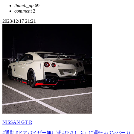
thumb_up
69
comment
2
2023/12/17 21:21
NISSAN GT-R
#通勤
#ドアバイザー無し派
#ひさしぶりに運転
#バンパーガ