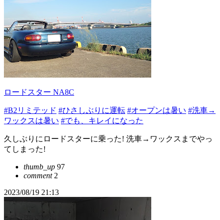
ロードスター NA8C
#B2リミテッド
#ひさしぶりに運転
#オープンは暑い
#洗車→
ワックスは暑い
#でも、キレイになった
久しぶりにロードスターに乗った! 洗車→ワックスまでやっ
てしまった!
thumb_up
97
comment
2
2023/08/19 21:13