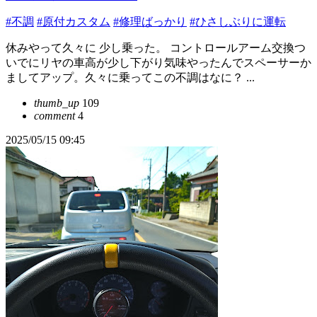
#不調
#原付カスタム
#修理ばっかり
#ひさしぶりに運転
休みやって久々に 少し乗った。 コントロールアーム交換つ
いでにリヤの車高が少し下がり気味やったんでスペーサーか
ましてアップ。久々に乗ってこの不調はなに？ ...
thumb_up
109
comment
4
2025/05/15 09:45