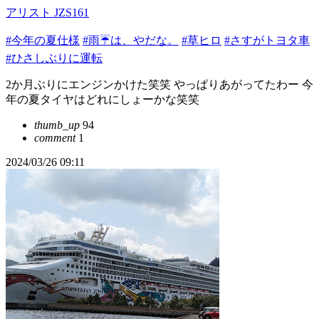
アリスト JZS161
#今年の夏仕様
#雨☔️は、やだな。
#草ヒロ
#さすがトヨタ車
#ひさしぶりに運転
2か月ぶりにエンジンかけた笑笑 やっぱりあがってたわー 今
年の夏タイヤはどれにしょーかな笑笑
thumb_up
94
comment
1
2024/03/26 09:11