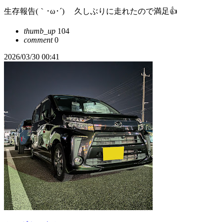
生存報告(｀･ω･´)ゞ 久しぶりに走れたので満足👍
thumb_up
104
comment
0
2026/03/30 00:41