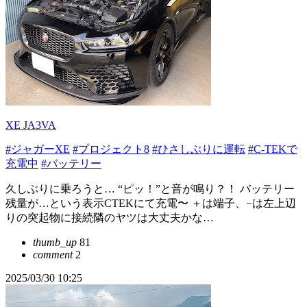
XE JA3VA
#ジャガーXE
#プロジェクト8
#ひさしぶりに運転
#C-TEKで
充電中
#バッテリー
久しぶりに乗ろうと… “ピッ！”と音が鳴り？！ バッテリー
残量が…という表示CTEKにて充電〜 ＋は端子、−は左上辺
りの突起物に接続隣のヤツは大丈夫かな…
thumb_up
81
comment
2
2025/03/30 10:25