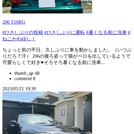
206 T16RG
#ひさしぶりの投稿
#ひさしぶりに運転
#暑くなる前に洗車
#
ねこかわゆし！
ちょっと前の平日、久しぶりに車を動かしました。（いつぶ
りだろ？汗） 206の後ろ姿って猫がベロを出しているようで
可愛らしくて好き♥そろそろ暑くなる前に洗車...
thumb_up
48
comment
8
2023/05/21 19:39