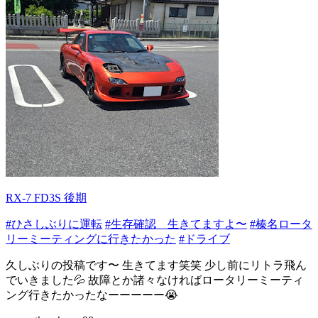
RX-7 FD3S 後期
#ひさしぶりに運転
#生存確認 生きてますよ〜
#榛名ロータ
リーミーティングに行きたかった
#ドライブ
久しぶりの投稿です〜 生きてます笑笑 少し前にリトラ飛ん
でいきました💦 故障とか諸々なければロータリーミーティ
ング行きたかったなーーーーー😭