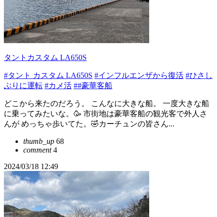
タントカスタム LA650S
#タント カスタム LA650S
#インフルエンザから復活
#ひさし
ぶりに運転
#カメ活
##豪華客船
どこから来たのだろう。 こんなに大きな船。 一度大きな船
に乗ってみたいな。🥳 市街地は豪華客船の観光客で外人さ
んが めっちゃ歩いてた。🤣カーチュンの皆さん...
thumb_up
68
comment
4
2024/03/18 12:49