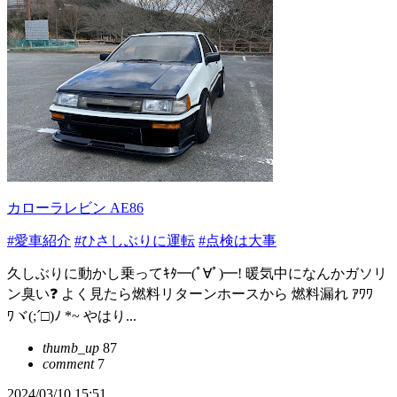
カローラレビン AE86
#愛車紹介
#ひさしぶりに運転
#点検は大事
久しぶりに動かし乗ってｷﾀ━(ﾟ∀ﾟ)━! 暖気中になんかガソリ
ン臭い❓ よく見たら燃料リターンホースから 燃料漏れ ｱﾜﾜ
ﾜヾ(;´□)ﾉ *~ やはり...
thumb_up
87
comment
7
2024/03/10 15:51