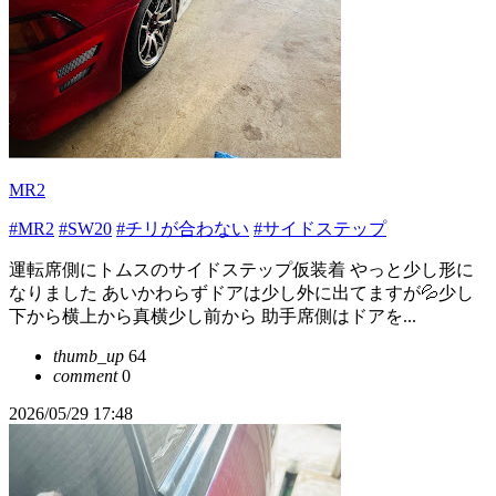
MR2
#MR2
#SW20
#チリが合わない
#サイドステップ
運転席側にトムスのサイドステップ仮装着 やっと少し形に
なりました あいかわらずドアは少し外に出てますが💦少し
下から横上から真横少し前から 助手席側はドアを...
thumb_up
64
comment
0
2026/05/29 17:48