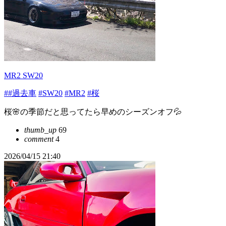
MR2 SW20
##過去車
#SW20
#MR2
#桜
桜🌸の季節だと思ってたら早めのシーズンオフ💦
thumb_up
69
comment
4
2026/04/15 21:40