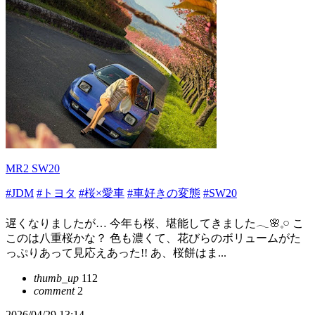
MR2 SW20
#JDM
#トヨタ
#桜×愛車
#車好きの変態
#SW20
遅くなりましたが… 今年も桜、堪能してきました𓂃🌸𓈒𓏸 こ
このは八重桜かな？ 色も濃くて、花びらのボリュームがた
っぷりあって見応えあった!! あ、桜餅はま...
thumb_up
112
comment
2
2026/04/29 13:14