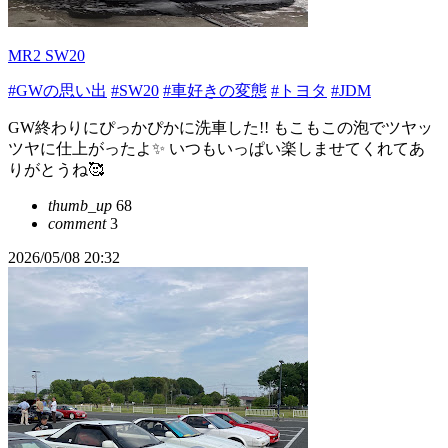
MR2 SW20
#GWの思い出
#SW20
#車好きの変態
#トヨタ
#JDM
GW終わりにぴっかぴかに洗車した!! もこもこの泡でツヤッ
ツヤに仕上がったよ✨️ いつもいっぱい楽しませてくれてあ
りがとうね🥰
thumb_up
68
comment
3
2026/05/08 20:32