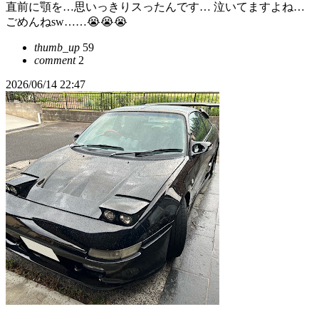
直前に顎を…思いっきりスったんです… 泣いてますよね…
ごめんねsw……😭😭😭
thumb_up
59
comment
2
2026/06/14 22:47