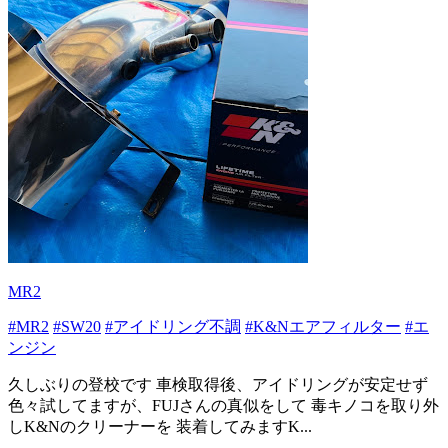
MR2
#MR2
#SW20
#アイドリング不調
#K&Nエアフィルター
#エ
ンジン
久しぶりの登校です 車検取得後、アイドリングが安定せず
色々試してますが、FUJさんの真似をして 毒キノコを取り外
しK&Nのクリーナーを 装着してみますK...