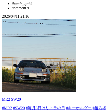
thumb_up
62
comment
9
2026/04/11 21:16
MR2 SW20
#MR2
#SW20
#毎月8日はリトラの日
#キーホルダー
#後ろ姿