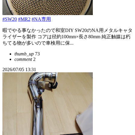
#SW20
#MR2
#NA専用
暇でやる事なかったので和室DIY SW20のNA用メタルキャタ
ライザーを製作 コアは径約100mm×長さ80mm 純正触媒は朽
ちてる物が多いので車検用に保...
thumb_up
73
comment
2
2026/07/05 13:31