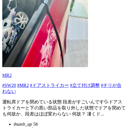
MR2
#SW20
#MR2
#ドアストライカー
#立て付け調整
#チリが合
わない
運転席ドアを閉めている状態 段差がすごいんです💦ドアス
トライカーと下の黒い部品を取り外した状態でドアを閉めて
も何故か、段差はほぼ変わらない 何故？ 凄くド...
thumb_up
58