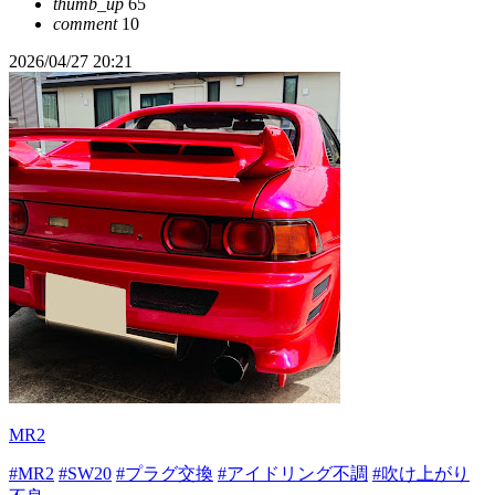
thumb_up
65
comment
10
2026/04/27 20:21
MR2
#MR2
#SW20
#プラグ交換
#アイドリング不調
#吹け上がり