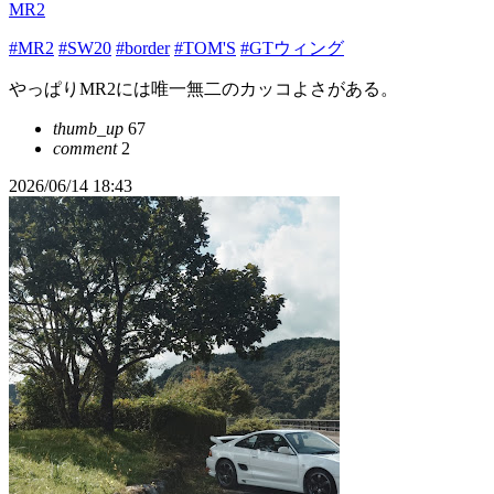
MR2
#MR2
#SW20
#border
#TOM'S
#GTウィング
やっぱりMR2には唯一無二のカッコよさがある。
thumb_up
67
comment
2
2026/06/14 18:43