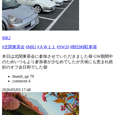
MR2
#北関東茶会
#MR2
#ＡＷ１１
#SW20
#朝日峠駐車場
本日は北関東茶会に参加させていただきました😄 GW期間中
のためいつもより参加者が少なめでしたが天候にも恵まれ絶
好のオフ会日和でした😄
thumb_up
79
comment
4
2026/05/03 17:48