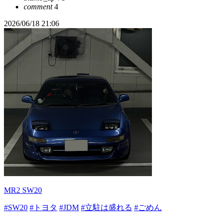
comment
4
2026/06/18 21:06
MR2 SW20
#SW20
#トヨタ
#JDM
#立駐は盛れる
#ごめん