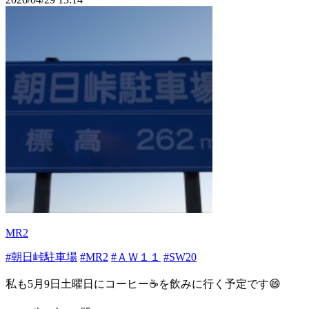
MR2
#朝日峠駐車場
#MR2
#ＡＷ１１
#SW20
私も5月9日土曜日にコーヒー☕️を飲みに行く予定です😄