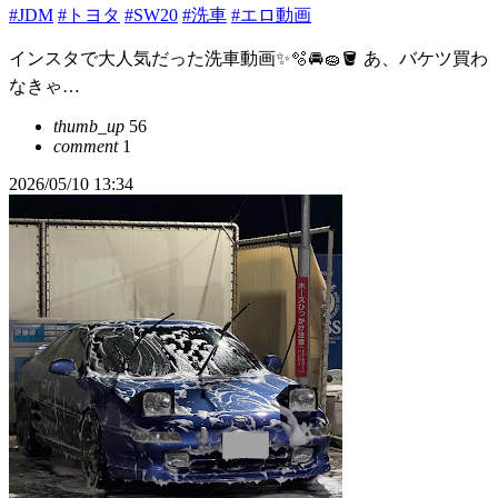
#JDM
#トヨタ
#SW20
#洗車
#エロ動画
インスタで大人気だった洗車動画✨🫧🚘🧽🪣 あ、バケツ買わ
なきゃ…
thumb_up
56
comment
1
2026/05/10 13:34