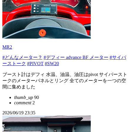
MR2
#どんなメーター？
#デフィー advance BF メーター
#サイバ
ーストーク
#PIVOT
#SW20
ブースト計はデフィ 水温、油温、油圧はpivot サイバースト
ークのメーターパネルとリング 全てのメーターを一つの空
間に集めました
thumb_up
90
comment
2
2026/06/19 23:35