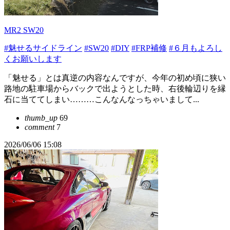
MR2 SW20
#魅せるサイドライン
#SW20
#DIY
#FRP補修
#６月もよろし
くお願いします
「魅せる」とは真逆の内容なんですが、今年の初め頃に狭い
路地の駐車場からバックで出ようとした時、右後輪辺りを縁
石に当ててしまい………こんなんなっちゃいまして...
thumb_up
69
comment
7
2026/06/06 15:08