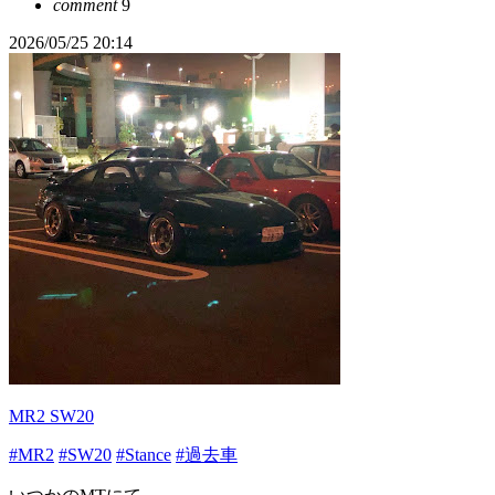
comment
9
2026/05/25 20:14
MR2 SW20
#MR2
#SW20
#Stance
#過去車