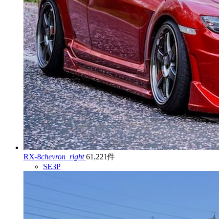
RX-8
chevron_right
61,221件
SE3P