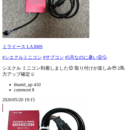
ミライース LA300S
#シエクルミニコン
#サブコン
#5月なのに暑い😲💦
シエクル ミニコン到着しました😊 取り付けが楽しみ🥹 2馬
力アップ確定☺️
thumb_up
410
comment
8
2026/05/20 19:15