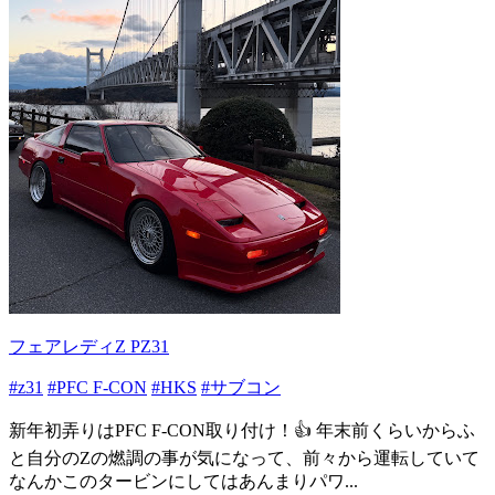
フェアレディZ PZ31
#z31
#PFC F-CON
#HKS
#サブコン
新年初弄りはPFC F-CON取り付け！👍 年末前くらいからふ
と自分のZの燃調の事が気になって、前々から運転していて
なんかこのタービンにしてはあんまりパワ...