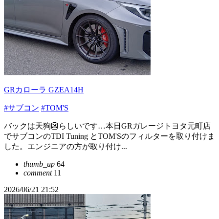
GRカローラ GZEA14H
#サブコン
#TOM'S
バックは天狗👺らしいです…本日GRガレージトヨタ元町店
でサブコンのTDI Tuning とTOM'Sのフィルターを取り付けま
した。エンジニアの方が取り付け...
thumb_up
64
comment
11
2026/06/21 21:52