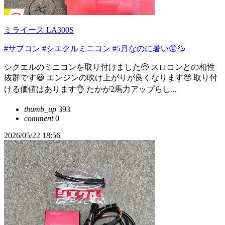
ミライース LA300S
#サブコン
#シエクルミニコン
#5月なのに暑い😲💦
シクエルのミニコンを取り付けました🥺 スロコンとの相性
抜群です😃 エンジンの吹け上がりが良くなります🥹 取り付
ける価値はあります👌 たかが2馬力アップらし...
thumb_up
393
comment
0
2026/05/22 18:56