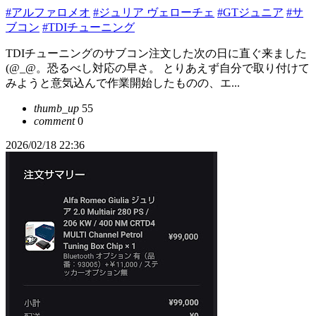
#アルファロメオ
#ジュリア ヴェローチェ
#GTジュニア
#サ
ブコン
#TDIチューニング
TDIチューニングのサブコン注文した次の日に直ぐ来ました
(@_@。恐るべし対応の早さ。 とりあえず自分で取り付けて
みようと意気込んで作業開始したものの、エ...
thumb_up
55
comment
0
2026/02/18 22:36