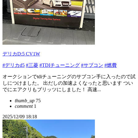
デリカD:5 CV1W
#デリカd5
#三菱
#TDIチューニング
#サブコン
#燃費
オークションでtdiチューニングのサブコン手に入ったので試
しにつけました。 出だしの加速よくなったと思います つい
でにエアクリもブリッツにしました！ 高速...
thumb_up
75
comment
1
2025/12/09 18:18