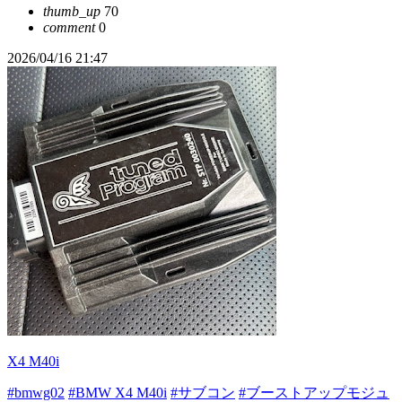
thumb_up
70
comment
0
2026/04/16 21:47
X4 M40i
#bmwg02
#BMW X4 M40i
#サブコン
#ブーストアップモジュ