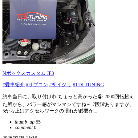
Nボックスカスタム JF3
#愛車紹介
#サブコン
#初イジリ
#TDI TUNING
納車当日に、取り付け👍 ちょっと高かった😭 2000回転超え
た所から、パワー感がマシマシですね～ 7段階ありますが、
5から上はアクセルワークの慣れが必要か...
thumb_up
55
comment
0
2026/03/25 15:16