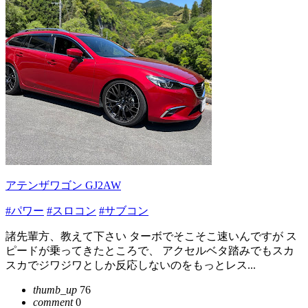
アテンザワゴン GJ2AW
#パワー
#スロコン
#サブコン
諸先輩方、教えて下さい ターボでそこそこ速いんですが ス
ピードが乗ってきたところで、 アクセルベタ踏みでもスカ
スカでジワジワとしか反応しないのをもっとレス...
thumb_up
76
comment
0