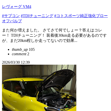
レヴォーグ VM4
#サブコン
#TDIチューニング
#コトスポーツ純正強化ブロー
オフバルブ
また何か増えました。 さてさて何でしょー？答えはコレ
ー！ TDIチューニング！ 装着後30km走る必要があるのです
が、まだ20km程しか走ってないので効果...
thumb_up
105
comment
2
2026/03/30 12:39