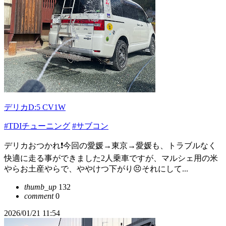
デリカD:5 CV1W
#TDIチューニング
#サブコン
デリカおつかれ❗️今回の愛媛→東京→愛媛も、トラブルなく
快適に走る事ができました2人乗車ですが、マルシェ用の米
やらお土産やらで、ややけつ下がり😣それにして...
thumb_up
132
comment
0
2026/01/21 11:54