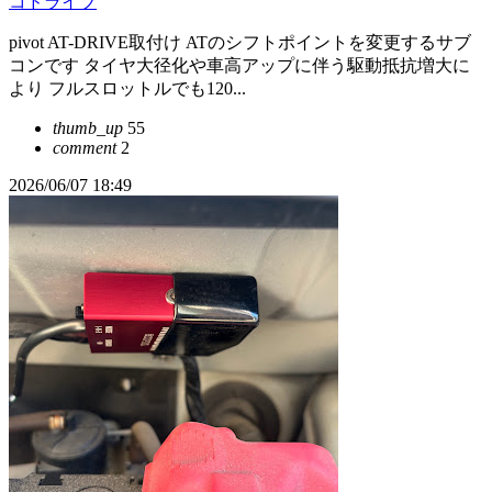
コドライブ
pivot AT-DRIVE取付け ATのシフトポイントを変更するサブ
コンです タイヤ大径化や車高アップに伴う駆動抵抗増大に
より フルスロットルでも120...
thumb_up
55
comment
2
2026/06/07 18:49