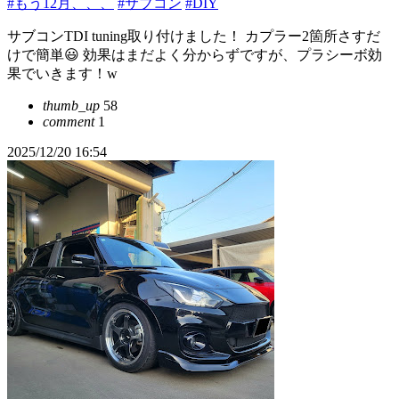
#もう12月、、、
#サブコン
#DIY
サブコンTDI tuning取り付けました！ カプラー2箇所さすだ
けで簡単😃 効果はまだよく分からずですが、プラシーボ効
果でいきます！w
thumb_up
58
comment
1
2025/12/20 16:54