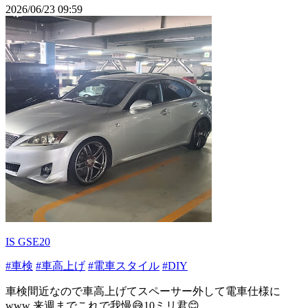
2026/06/23 09:59
IS GSE20
#車検
#車高上げ
#電車スタイル
#DIY
車検間近なので車高上げてスペーサー外して電車仕様に
www 来週までこれで我慢😅10ミリ君😊