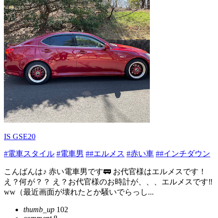
IS GSE20
#電車スタイル
#電車男
##エルメス
#赤い車
##インチダウン
こんばんは♪ 赤い電車男です🚃 お代官様はエルメスです！
え？何が？？ え？お代官様のお時計が、、、エルメスです‼️
ww（最近画面が壊れたとか騒いでらっし...
thumb_up
102