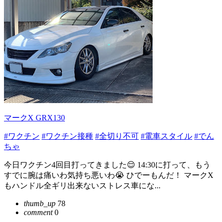
マークX GRX130
#ワクチン
#ワクチン接種
#全切り不可
#電車スタイル
#でん
ちゃ
今日ワクチン4回目打ってきました😌 14:30に打って、もう
すでに腕は痛いわ気持ち悪いわ😭 ひでーもんだ！ マークX
もハンドル全ギリ出来ないストレス車にな...
thumb_up
78
comment
0