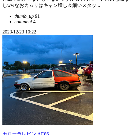
しwwなおカムリはキャン増し＆細いスタッ...
thumb_up
91
comment
4
2023/12/23 10:22
カローラレビン AE86