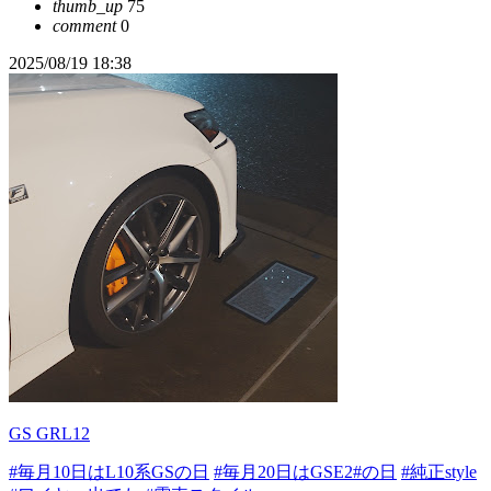
thumb_up
75
comment
0
2025/08/19 18:38
GS GRL12
#毎月10日はL10系GSの日
#毎月20日はGSE2#の日
#純正style