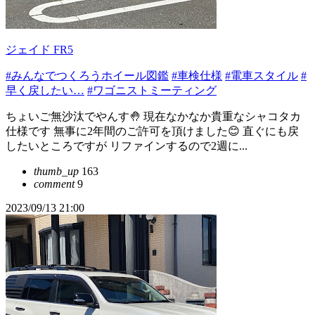
ジェイド FR5
#みんなでつくろうホイール図鑑
#車検仕様
#電車スタイル
#
早く戻したい…
#ワゴニストミーティング
ちょいご無沙汰でやんす🤚 現在なかなか貴重なシャコタカ
仕様です 無事に2年間のご許可を頂けました😊 直ぐにも戻
したいところですが リファインするので2週に...
thumb_up
163
comment
9
2023/09/13 21:00