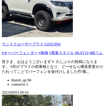
ランドクルーザープラド GDJ150W
#オーバーフェンダー
#車検
#電車スタイル
#RAY10
#純リム
皆さま、おはようございます🔆 久しぶりの投稿になりま
す。 9月がプラドの初車検となり、どーせなら構造変更かけ
たれってことでバーフェンを仮付けしました🫡 構...
thumb_up
86
comment
3
2023/09/03 09:16