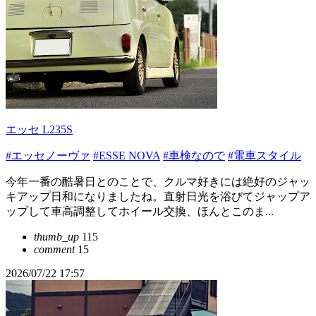
エッセ L235S
#エッセノーヴァ
#ESSE NOVA
#車検なので
#電車スタイル
今年一番の酷暑日とのことで、クルマ好きには絶好のジャッ
キアップ日和になりましたね。直射日光を浴びてジャップア
ップして車高調整してホイール交換、ほんとこのま...
thumb_up
115
comment
15
2026/07/22 17:57