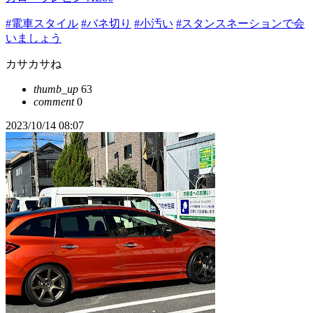
#電車スタイル
#バネ切り
#小汚い
#スタンスネーションで会
いましょう
カサカサね
thumb_up
63
comment
0
2023/10/14 08:07