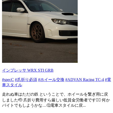
インプレッサ WRX STI GRB
#specC
#爪折り必須
#ホイール交換
#ADVAN Racing TC-4
#電
車スタイル
走れぬ車はただの鉄 ということで、ホイールを繋ぎ用に戻
しました🫡 爪折り費用すら厳しい低賃金労働者です😮‍💨 何か
バイトでもしようかな…🤔電車スタイルに戻...