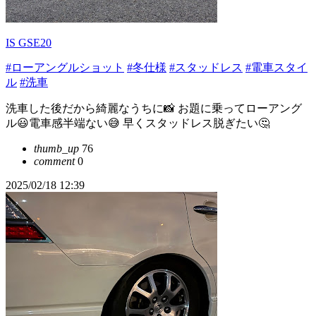
IS GSE20
#ローアングルショット
#冬仕様
#スタッドレス
#電車スタイ
ル
#洗車
洗車した後だから綺麗なうちに📸 お題に乗ってローアング
ル😃電車感半端ない😅 早くスタッドレス脱ぎたい🤔
thumb_up
76
comment
0
2025/02/18 12:39