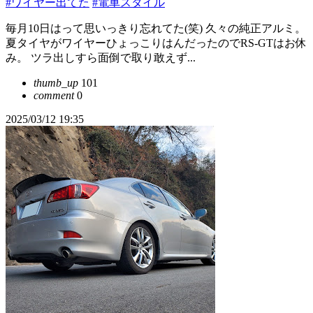
#ワイヤー出てた
#電車スタイル
毎月10日はって思いっきり忘れてた(笑) 久々の純正アルミ。
夏タイヤがワイヤーひょっこりはんだったのでRS-GTはお休
み。 ツラ出しすら面倒で取り敢えず...
thumb_up
101
comment
0
2025/03/12 19:35