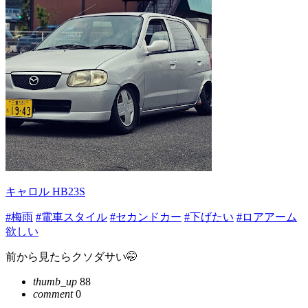
キャロル HB23S
#梅雨
#電車スタイル
#セカンドカー
#下げたい
#ロアアーム
欲しい
前から見たらクソダサい🤭
thumb_up
88
comment
0