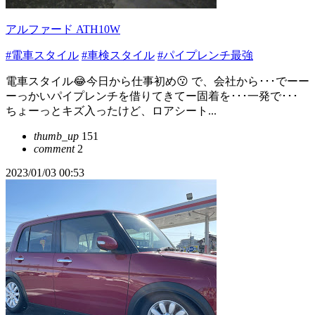
アルファード ATH10W
#電車スタイル
#車検スタイル
#パイプレンチ最強
電車スタイル😂今日から仕事初め😗 で、会社から･･･でーー
ーっかいパイプレンチを借りてきてー固着を･･･一発で･･･
ちょーっとキズ入ったけど、ロアシート...
thumb_up
151
comment
2
2023/01/03 00:53