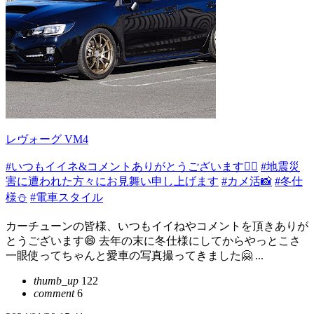
レヴォーグ VM4
#いつもイイネ&コメントありがとうございます🙇‍♂️
#地震災
害に遭われた方々にお見舞い申し上げます
#カメ活📸
#冬仕
様⛄️
#電車スタイル
カーチューンの皆様、いつもイイねやコメントを頂きありが
とうございます😄 去年の末に冬仕様にしてからやっとこさ
一眼使ってちゃんと愛車の写真撮ってきました🤗 ...
thumb_up
122
comment
6