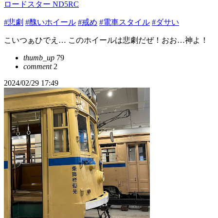
ロードスター ND5RC
#悲劇
#醜いホイール
#戒め
#電車スタイル
#ダサい
こいつぁひでえ… このホイールは悲劇だぜ！おお…神よ！
thumb_up
79
comment
2
2024/02/29 17:49