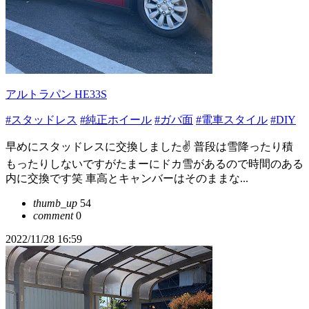
アルトラパン HE33S
#スタッドレス
#純正ホイール
#ガバ面
#電車スタイル
#DIY
早めにスタッドレスに交換しました✌️ 普段は雪降ったり積
もったりしないですがたまーにドカ雪があるので時間のある
内に交換です笑 車高とキャンバーはそのままな...
thumb_up
54
comment
0
2022/11/28 16:59