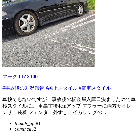
マークII JZX100
#事故後の近況報告
#純正スタイル
#電車スタイル
車検でもないですが、事故後の板金屋入庫日決まったので車
検スタイルに。 車高前後4cmアップ マフラーに両方サイレ
ンサー装着 フェンダー外すし、イカリングの...
thumb_up
81
comment
2