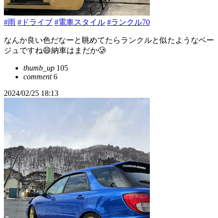
#雨
#ドライブ
#電車スタイル
#ランクル70
なんか良い色だなーと眺めてたらランクルと似たようなベー
ジュですね😄納車はまだか🥲
thumb_up
105
comment
6
2024/02/25 18:13