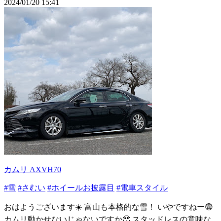
2024/01/20 15:41
カムリ AXVH70
#雪
#さむい
#ホイールお披露目
#電車スタイル
おはようございます☀️ 富山も本格的な雪！ いやですねー😨
カムリ動かせないじゃないですか🥹 スタッドレスの意味な