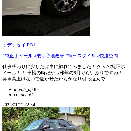
オデッセイ RB1
#純正ホイール
#乗り心地改善
#電車スタイル
#快適空間
仕事終わりに少しだけ車に触れてみました！ 久々の純正ホ
イール！！ 車検の時だから昨年の8月ぐらいぶりですね！！
笑車高上げないで履かせたからかなり引っ込んで...
thumb_up
85
comment
2
2025/01/15 22:34