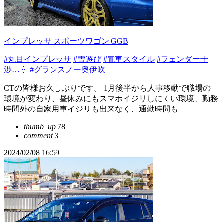
インプレッサ スポーツワゴン GGB
#丸目インプレッサ
#雪遊び
#電車スタイル
#フェンダー干
渉…💧
#グランスノー奥伊吹
CTの皆様お久しぶりです。 1月後半から人事移動で職場の
環境が変わり、昼休みにもスマホイジリしにくい環境、勤務
時間外の自家用車イジリも出来なく、通勤時間も...
thumb_up
78
comment
3
2024/02/08 16:59