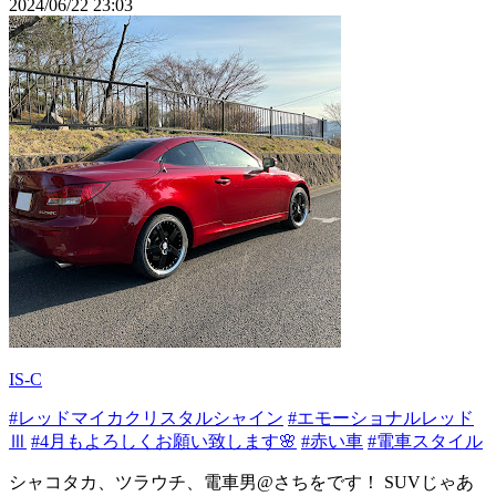
2024/06/22 23:03
IS-C
#レッドマイカクリスタルシャイン
#エモーショナルレッド
Ⅲ
#4月もよろしくお願い致します🌸
#赤い車
#電車スタイル
シャコタカ、ツラウチ、電車男@さちをです！ SUVじゃあ