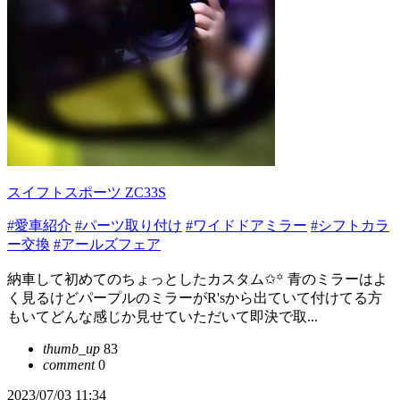
スイフトスポーツ ZC33S
#愛車紹介
#パーツ取り付け
#ワイドドアミラー
#シフトカラ
ー交換
#アールズフェア
納車して初めてのちょっとしたカスタム✩꙳ 青のミラーはよ
く見るけどパープルのミラーがR'sから出ていて付けてる方
もいてどんな感じか見せていただいて即決で取...
thumb_up
83
comment
0
2023/07/03 11:34