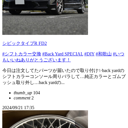
シビックタイプR FD2
#シフトカラー交換
#Back Yard SPECIAL
#DIY
#和歌山
#いつ
もいいねありがとうございます！
今日は注文してたパーツが届いたので取り付け✨back yardの
シフトカラーコンソール周りバラして…純正カラーとゴムブ
ッシュ取り外し…back yardの...
thumb_up
104
comment
2
2024/09/21 17:35