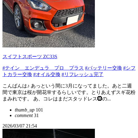
スイフトスポーツ ZC33S
#テイン エンデュラ プロ プラス
#バッテリー交換
#シフ
トカラー交換
#オイル交換
#リフレッシュ完了
こんばんは♪ あっという間に3月になってました。あと二週
間で東京は桜が開花🌸するらしいです。とりあえずスギ花粉
まみれです。 あ、コレはまだスタッドレス🛞の...
thumb_up
101
comment
31
2026/03/07 21:54