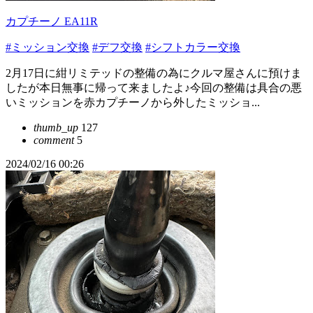
カプチーノ EA11R
#ミッション交換
#デフ交換
#シフトカラー交換
2月17日に紺リミテッドの整備の為にクルマ屋さんに預けま
したが本日無事に帰って来ましたよ♪今回の整備は具合の悪
いミッションを赤カプチーノから外したミッショ...
thumb_up
127
comment
5
2024/02/16 00:26