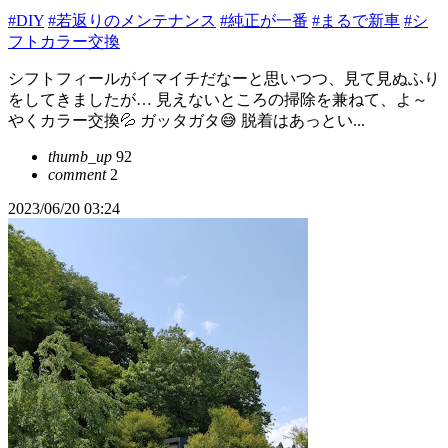
#DIY
#若返りのメンテナンス
#純正が一番
#まるで新車
#シ
フトカラー交換
シフトフィールがイマイチだなーと思いつつ、見て見ぬふり
をしてきましたが… 見えないところの掃除を兼ねて、よ～
やくカラー交換💦 ガッタガタ😅 脱着はあっとい...
thumb_up
92
comment
2
2023/06/20 03:24