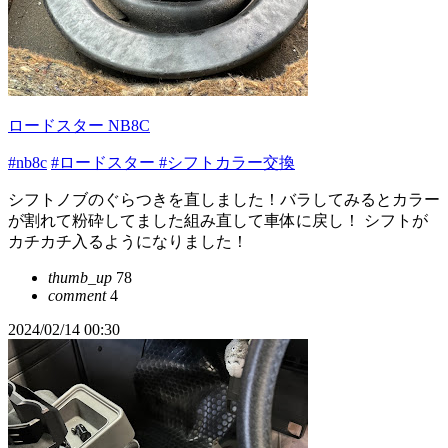
ロードスター NB8C
#nb8c
#ロードスター
#シフトカラー交換
シフトノブのぐらつきを直しました！バラしてみるとカラー
が割れて粉砕してました組み直して車体に戻し！ シフトが
カチカチ入るようになりました！
thumb_up
78
comment
4
2024/02/14 00:30