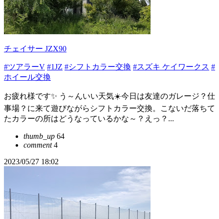
チェイサー JZX90
#ツアラーV
#1JZ
#シフトカラー交換
#スズキ ケイワークス
#
ホイール交換
お疲れ様です✨ う～んいい天気☀️今日は友達のガレージ？仕
事場？に来て遊びながらシフトカラー交換。こないだ落ちて
たカラーの所はどうなっているかな～？えっ？...
thumb_up
64
comment
4
2023/05/27 18:02