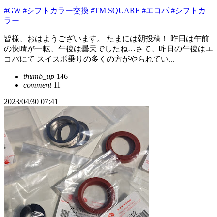
#GW
#シフトカラー交換
#TM SQUARE
#エコパ
#シフトカ
ラー
皆様、おはようございます。 たまには朝投稿！ 昨日は午前
の快晴が一転、午後は曇天でしたね…さて、昨日の午後はエ
コパにて スイスポ乗りの多くの方がやられてい...
thumb_up
146
comment
11
2023/04/30 07:41