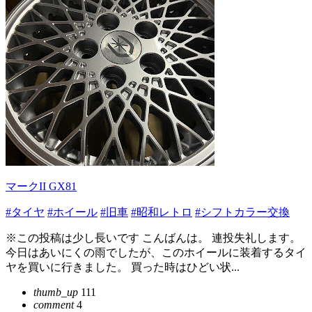
マークII GX81
#タイヤ
#ホイール
#旧車
#昭和レトロ
#シフトカラー交換
※この投稿は少し長いです こんばんは。 連投失礼します。
今日はあいにくの雨でしたが、このホイールに装着するタイ
ヤを買いに行きました。 買った時はひどい状...
thumb_up
111
comment
4