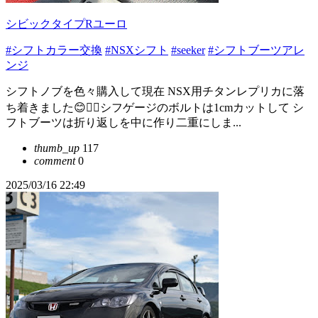
シビックタイプRユーロ
#シフトカラー交換
#NSXシフト
#seeker
#シフトブーツアレ
ンジ
シフトノブを色々購入して現在 NSX用チタンレプリカに落
ち着きました😊👌🏻シフゲージのボルトは1cmカットして シ
フトブーツは折り返しを中に作り二重にしま...
thumb_up
117
comment
0
2025/03/16 22:49