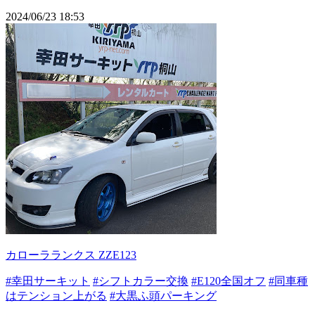
2024/06/23 18:53
カローラランクス ZZE123
#幸田サーキット
#シフトカラー交換
#E120全国オフ
#同車種
はテンション上がる
#大黒ふ頭パーキング