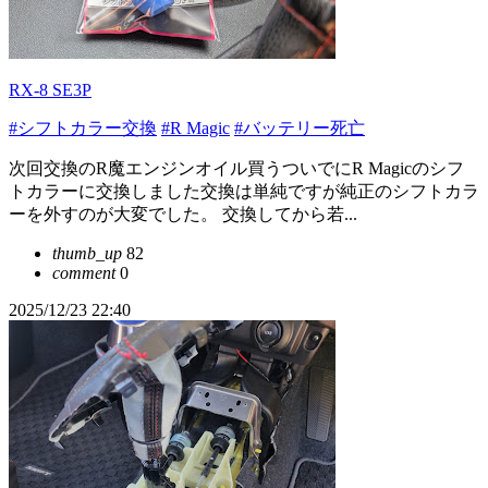
RX-8 SE3P
#シフトカラー交換
#R Magic
#バッテリー死亡
次回交換のR魔エンジンオイル買うついでにR Magicのシフ
トカラーに交換しました交換は単純ですが純正のシフトカラ
ーを外すのが大変でした。 交換してから若...
thumb_up
82
comment
0
2025/12/23 22:40