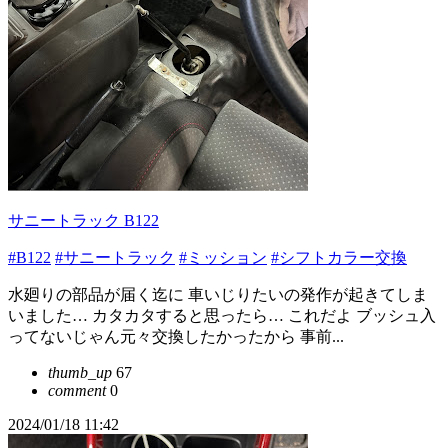
サニートラック B122
#B122
#サニートラック
#ミッション
#シフトカラー交換
水廻りの部品が届く迄に 車いじりたいの発作が起きてしま
いました… カタカタすると思ったら… これだよ ブッシュ入
ってないじゃん元々交換したかったから 事前...
thumb_up
67
comment
0
2024/01/18 11:42