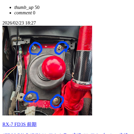
thumb_up
50
comment
0
2026/02/23 18:27
RX-7 FD3S 前期