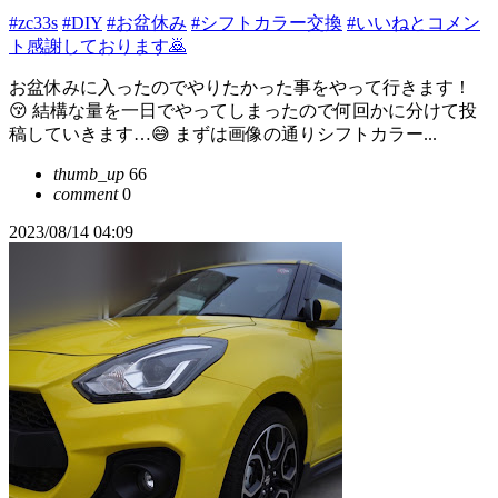
#zc33s
#DIY
#お盆休み
#シフトカラー交換
#いいねとコメン
ト感謝しております🙇
お盆休みに入ったのでやりたかった事をやって行きます！
😚 結構な量を一日でやってしまったので何回かに分けて投
稿していきます…😅 まずは画像の通りシフトカラー...
thumb_up
66
comment
0
2023/08/14 04:09