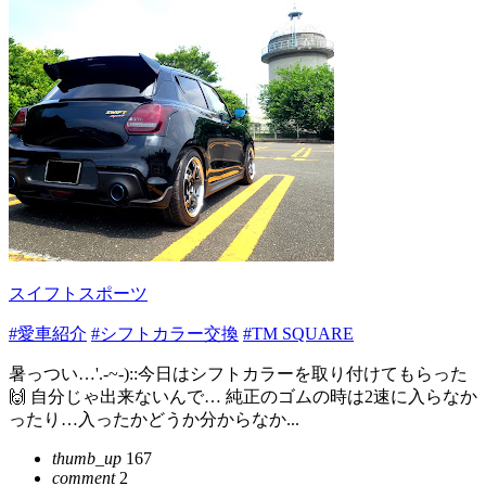
スイフトスポーツ
#愛車紹介
#シフトカラー交換
#TM SQUARE
暑っつい…'.-~-)::今日はシフトカラーを取り付けてもらった
🙌 自分じゃ出来ないんで… 純正のゴムの時は2速に入らなか
ったり…入ったかどうか分からなか...
thumb_up
167
comment
2