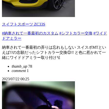
スイフトスポーツ ZC33S
#納車されて一番最初のカスタム
#シフトカラー交換
#ワイド
ドアミラー
納車されて一番最初の弄りは忘れもしない スイスポMTとい
えば!?の念願だったシフトカラー交換😌!! と色に惹かれて一
緒にワイドドアミラー取り付け🫧
thumb_up
78
comment
1
2023/07/22 00:25