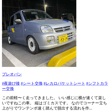
プレオバン
#夜遊び後
#シート交換
#レカロバケットシート
#シフトカラ
ー交換
この前軽〜く走ってきました。 いい感じに横が速くて楽し
いですねこの車。 縦はゴミカスです。 なのでコーナー立ち
上がりでワンテンポ速く踏んで脱出する流れを作...