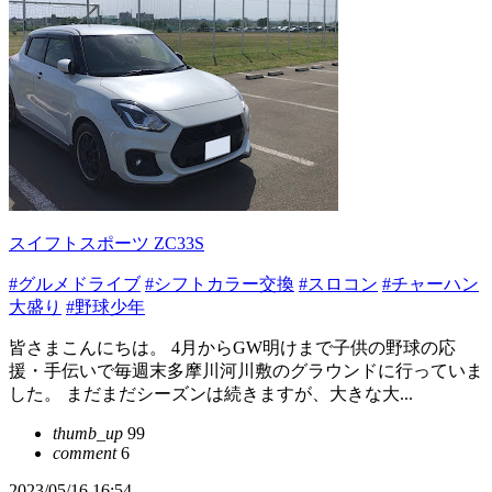
スイフトスポーツ ZC33S
#グルメドライブ
#シフトカラー交換
#スロコン
#チャーハン
大盛り
#野球少年
皆さまこんにちは。 4月からGW明けまで子供の野球の応
援・手伝いで毎週末多摩川河川敷のグラウンドに行っていま
した。 まだまだシーズンは続きますが、大きな大...
thumb_up
99
comment
6
2023/05/16 16:54