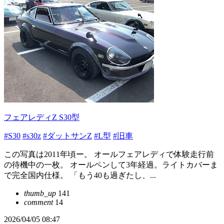
フェアレディZ S30型
#S30
#s30z
#ダットサンZ
#L型
#旧車
この写真は2011年頃ー。 オールフェアレディで体験走行前
の待機中の一枚。 オールペンして3年経過。ライトカバーま
で完全国内仕様。 「もう40も過ぎたし、...
thumb_up
141
comment
14
2026/04/05 08:47