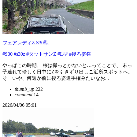
フェアレディZ S30型
#S30
#s30z
#ダットサンZ
#L型
#後ろ姿祭
やっぱこの時期、 桜は撮っとかないと…ってことで、 末っ
子連れて珍しく日中にZを引きずり出しご近所スポットへ。
そーいや、何週か前に後ろ姿選手権みたいなお...
thumb_up
222
comment
14
2026/04/06 05:01