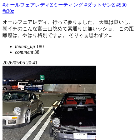
#オールフェアレディZミーティング
#ダットサンZ
#S30
#s30z
オールフェアレディ、行って参りました。 天気は良いし、
朝イチのこんな富士山眺めて素通りは無いッショ。 この距
離感は、やはり格別ですよ。 そりゃぁ思わずク...
thumb_up
180
comment
38
2026/05/05 20:41