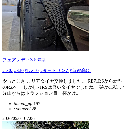
フェアレディZ S30型
#s30z
#S30
#Lメカ
#ダットサンZ
#首都高C1
やっとこさ… リアタイヤ交換しました。 RE71RSから新型
のRZへ。 しかし71RSは良いタイヤでしたね。 確かに残り4
分山からはトラクション目一杯かけ...
thumb_up
197
comment
28
2026/05/01 07:06