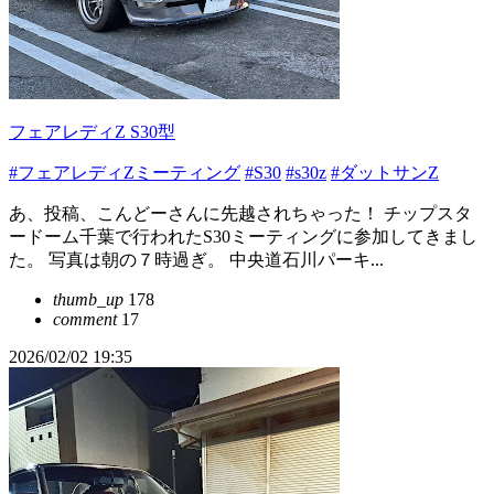
フェアレディZ S30型
#フェアレディZミーティング
#S30
#s30z
#ダットサンZ
あ、投稿、こんどーさんに先越されちゃった！ チップスタ
ードーム千葉で行われたS30ミーティングに参加してきまし
た。 写真は朝の７時過ぎ。 中央道石川パーキ...
thumb_up
178
comment
17
2026/02/02 19:35