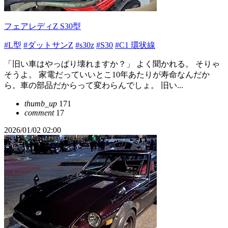
フェアレディZ S30型
#L型
#ダットサンZ
#s30z
#S30
#C1 環状線
「旧い車はやっぱり壊れますか？」 よく聞かれる。 そりゃ
そうよ。 家電だっていいとこ10年あたりが寿命なんだか
ら。車の部品だからって変わらんでしょ。 旧い...
thumb_up
171
comment
17
2026/01/02 02:00