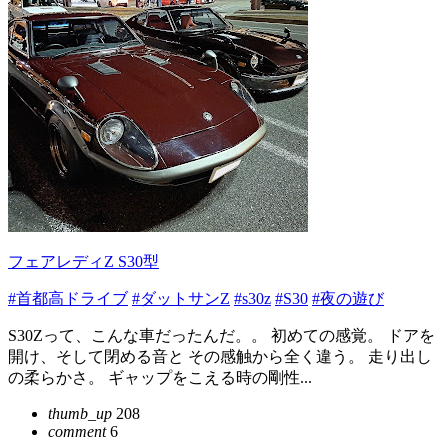
フェアレディZ S30型
#首都高ドライブ
#ダットサンZ
#s30z
#S30
#夜の遊び
S30Zって、こんな車だったんだ。。 初めての感覚。 ドアを
開け、そして閉める音と その感触から全く違う。 走り出し
の柔らかさ。 ギャップをこえる時の剛性...
thumb_up
208
comment
6