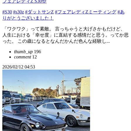
フェアレディZ S30型
#S30
#s30z
#ダットサンZ
#フェアレディZミーティング
#あ
りがとうございました！
「ワクワク」って素敵。 言っちゃうと大げさかもだけど、
人生における「幸せ度」に直結する感情だと思う。ってか思
った。 この歳になるとなんだかんだ色んな経験し...
thumb_up
196
comment
12
2026/02/12 04:53