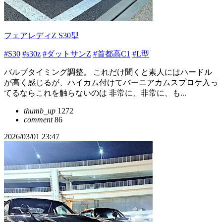
フェアレディZ S30型
#S30
#s30z
#ダットサンZ
#首都高C1
#L型
バルブタイミング調整。 これだけ聞くと素人にはハードル
が高く感じるが、ハイカム付けてバーニアカムスプロケ入っ
てるならこれを触らないのは 非常に、非常に、も...
thumb_up
1272
comment
86
2026/03/01 23:47