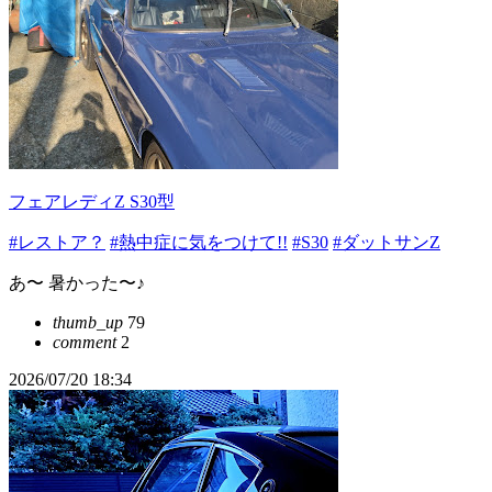
フェアレディZ S30型
#レストア？
#熱中症に気をつけて!!
#S30
#ダットサンZ
あ〜 暑かった〜♪
thumb_up
79
comment
2
2026/07/20 18:34