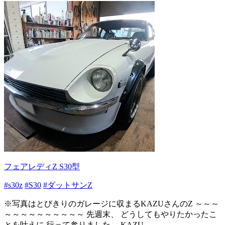
フェアレディZ S30型
#s30z
#S30
#ダットサンZ
※写真はとびきりのガレージに収まるKAZUさんのZ ～～～
～～～～～～～～～～ 先週末、 どうしてもやりたかったこ
とを叶えに 行って参りました。 KAZU...