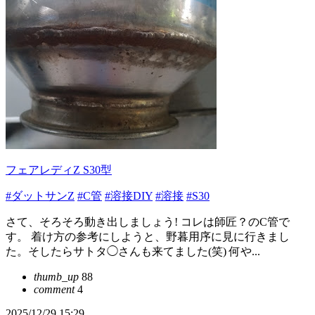
フェアレディZ S30型
#ダットサンZ
#C管
#溶接DIY
#溶接
#S30
さて、そろそろ動き出しましょう! コレは師匠？のC管で
す。 着け方の参考にしようと、野暮用序に見に行きまし
た。そしたらサトタ◯さんも来てました(笑) 何や...
thumb_up
88
comment
4
2025/12/29 15:29