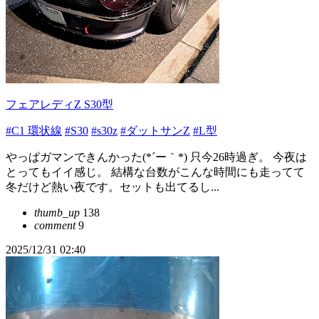
フェアレディZ S30型
#C1 環状線
#S30
#s30z
#ダットサンZ
#L型
やっぱガマンできんかった(*´ー｀*) 只今26時過ぎ。 今夜は
とってもイイ感じ。 結構な台数がこんな時間にも走ってて
冬だけど熱い夜です。セットも出てるし...
thumb_up
138
comment
9
2025/12/31 02:40