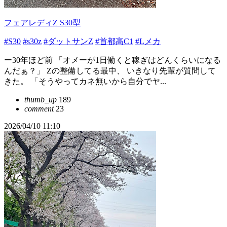
フェアレディZ S30型
#S30
#s30z
#ダットサンZ
#首都高C1
#Lメカ
ー30年ほど前 「オメーが1日働くと稼ぎはどんくらいになる
んだぁ？」 Zの整備してる最中、 いきなり先輩が質問して
きた。 「そうやってカネ無いから自分でヤ...
thumb_up
189
comment
23
2026/04/10 11:10