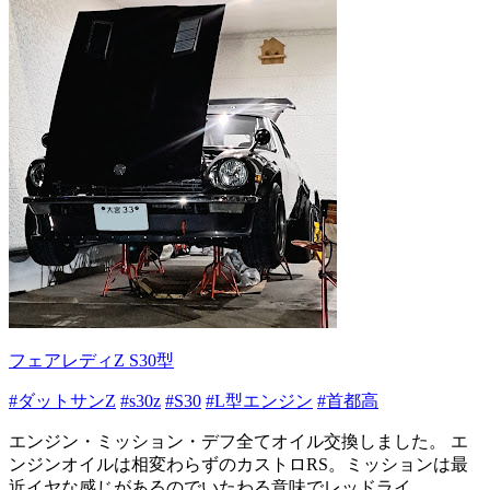
フェアレディZ S30型
#ダットサンZ
#s30z
#S30
#L型エンジン
#首都高
エンジン・ミッション・デフ全てオイル交換しました。 エ
ンジンオイルは相変わらずのカストロRS。ミッションは最
近イヤな感じがあるのでいたわる意味でレッドライ...