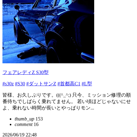
フェアレディZ S30型
#s30z
#S30
#ダットサンZ
#首都高C1
#L型
皆様、お久しぶりです。(((^_^;) 只今、ミッション修理の順
番待ちでしばらく乗れてません。 若い頃ほどじゃないにせ
よ、乗れない時間が長いとやっぱりモン...
thumb_up
153
comment
16
2026/06/19 22:48