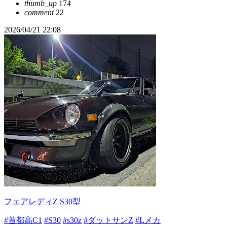
thumb_up
174
comment
22
2026/04/21 22:08
フェアレディZ S30型
#首都高C1
#S30
#s30z
#ダットサンZ
#Lメカ