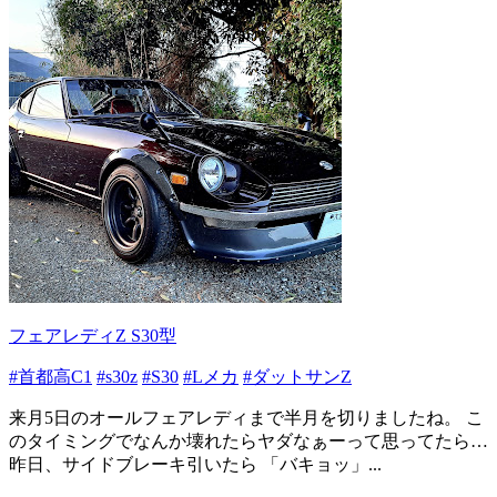
フェアレディZ S30型
#首都高C1
#s30z
#S30
#Lメカ
#ダットサンZ
来月5日のオールフェアレディまで半月を切りましたね。 こ
のタイミングでなんか壊れたらヤダなぁーって思ってたら…
昨日、サイドブレーキ引いたら 「バキョッ」...