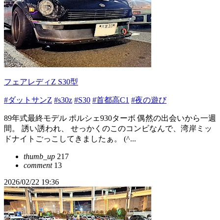
フェアレディZ S30型
#ダットサンZ
#s30z
#S30
#首都高C1
#夜の遊び
89年式最終モデル ポルシェ930ターボ 偶然の出会いから一週
間。 誘い誘われ、 せっかくのこのコンビなんで、湾岸ミッ
ドナイトごっこしてきましたぁ。 (^...
thumb_up
217
comment
13
2026/02/22 19:36