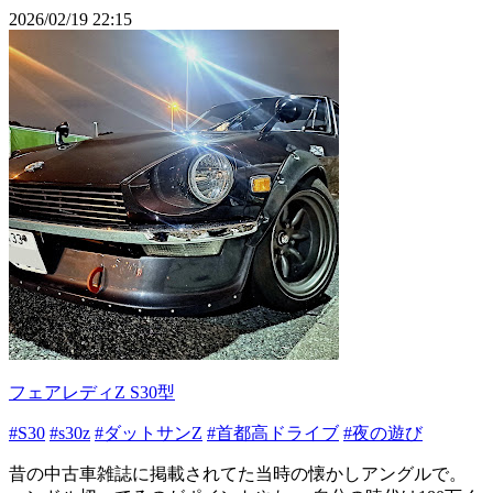
2026/02/19 22:15
フェアレディZ S30型
#S30
#s30z
#ダットサンZ
#首都高ドライブ
#夜の遊び
昔の中古車雑誌に掲載されてた当時の懐かしアングルで。