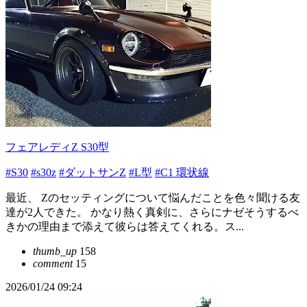
フェアレディZ S30型
#S30
#s30z
#ダットサンZ
#L型
#C1 環状線
最近、 Zのセッティングについて悩んだことを色々聞ける友
達が2人できた。 かなり熱く真剣に、さらにナゼそうするべ
きかの理由まで添えて彼らは答えてくれる。ス...
thumb_up
158
comment
15
2026/01/24 09:24