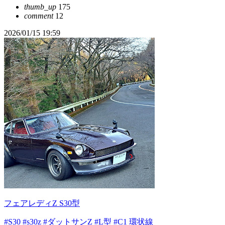
thumb_up
175
comment
12
2026/01/15 19:59
フェアレディZ S30型
#S30
#s30z
#ダットサンZ
#L型
#C1 環状線