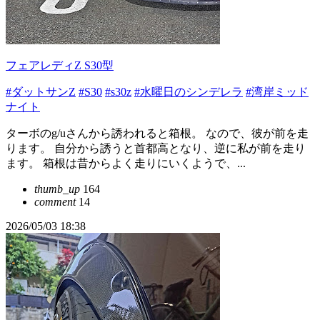
フェアレディZ S30型
#ダットサンZ
#S30
#s30z
#水曜日のシンデレラ
#湾岸ミッド
ナイト
ターボのg/uさんから誘われると箱根。 なので、彼が前を走
ります。 自分から誘うと首都高となり、逆に私が前を走り
ます。 箱根は昔からよく走りにいくようで、...
thumb_up
164
comment
14
2026/05/03 18:38