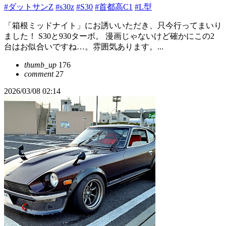
#ダットサンZ
#s30z
#S30
#首都高C1
#L型
「箱根ミッドナイト」にお誘いいただき、只今行ってまいり
ました！ S30と930ターボ。 漫画じゃないけど確かにこの2
台はお似合いですね…。雰囲気あります。...
thumb_up
176
comment
27
2026/03/08 02:14