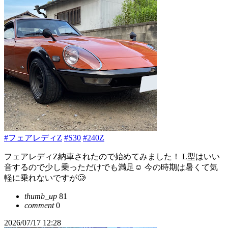
#フェアレディZ
#S30
#240Z
フェアレディZ納車されたので始めてみました！ L型はいい
音するので少し乗っただけでも満足☺️ 今の時期は暑くて気
軽に乗れないですが🥲
thumb_up
81
comment
0
2026/07/17 12:28