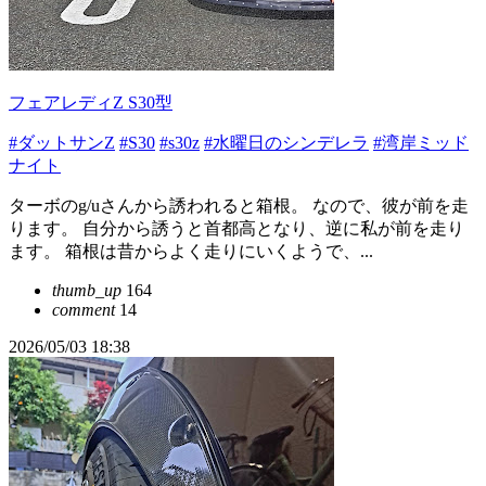
フェアレディZ S30型
#ダットサンZ
#S30
#s30z
#水曜日のシンデレラ
#湾岸ミッド
ナイト
ターボのg/uさんから誘われると箱根。 なので、彼が前を走
ります。 自分から誘うと首都高となり、逆に私が前を走り
ます。 箱根は昔からよく走りにいくようで、...
thumb_up
164
comment
14
2026/05/03 18:38