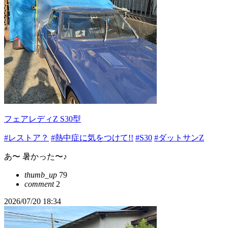
フェアレディZ S30型
#レストア？
#熱中症に気をつけて!!
#S30
#ダットサンZ
あ〜 暑かった〜♪
thumb_up
79
comment
2
2026/07/20 18:34