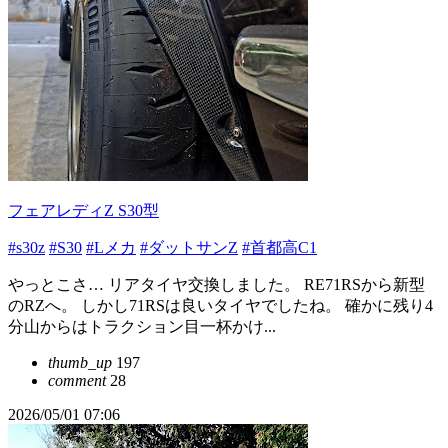
フェアレディZ S30型
#s30z
#S30
#Lメカ
#ダットサンZ
#首都高C1
やっとこさ… リアタイヤ交換しました。 RE71RSから新型
のRZへ。 しかし71RSは良いタイヤでしたね。 確かに残り4
分山からはトラクション目一杯かけ...
thumb_up
197
comment
28
2026/05/01 07:06