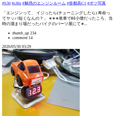
#S30
#s30z
#魅惑のエンジンルーム
#首都高C1
#ボツ写真
「エンジンって、 イジったら(チューニングしたら) 寿命っ
てヤッパ短くなんの？」 ∗∗∗単車で峠小僧だったころ、当
時の溜まり場だったバイクのパーツ屋にて∗...
thumb_up
234
comment
14
2026/05/30 03:29