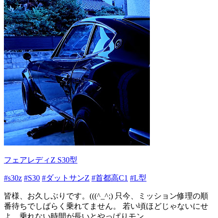
フェアレディZ S30型
#s30z
#S30
#ダットサンZ
#首都高C1
#L型
皆様、お久しぶりです。(((^_^;) 只今、ミッション修理の順
番待ちでしばらく乗れてません。 若い頃ほどじゃないにせ
よ、乗れない時間が長いとやっぱりモン...