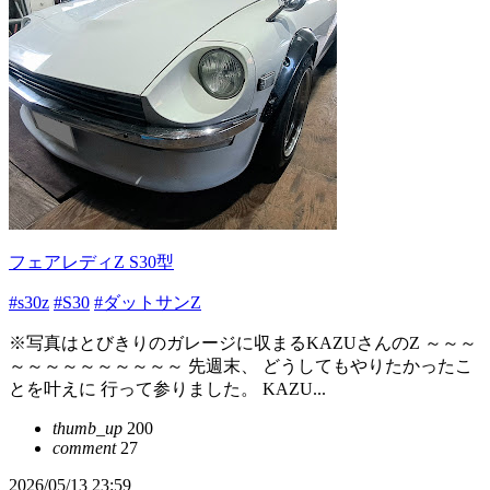
フェアレディZ S30型
#s30z
#S30
#ダットサンZ
※写真はとびきりのガレージに収まるKAZUさんのZ ～～～
～～～～～～～～～～ 先週末、 どうしてもやりたかったこ
とを叶えに 行って参りました。 KAZU...
thumb_up
200
comment
27
2026/05/13 23:59