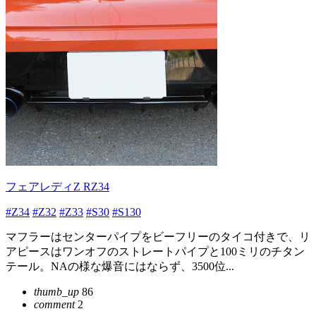
フェアレディZ RZ34
#Z34
#Z32
#Z33
#S30
#S130
マフラーはセンターパイプをビーフリーのタイコ付きで、リ
アピースはワンオフのストレートパイプと100ミリのチタン
テール。NAの様な爆音にはならず、3500位...
thumb_up
86
comment
2