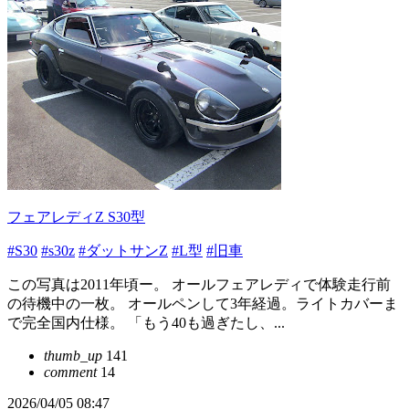
フェアレディZ S30型
#S30
#s30z
#ダットサンZ
#L型
#旧車
この写真は2011年頃ー。 オールフェアレディで体験走行前
の待機中の一枚。 オールペンして3年経過。ライトカバーま
で完全国内仕様。 「もう40も過ぎたし、...
thumb_up
141
comment
14
2026/04/05 08:47