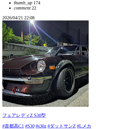
thumb_up
174
comment
22
2026/04/21 22:08
フェアレディZ S30型
#首都高C1
#S30
#s30z
#ダットサンZ
#Lメカ