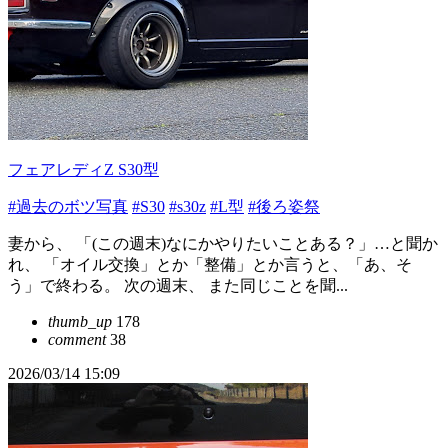
フェアレディZ S30型
#過去のボツ写真
#S30
#s30z
#L型
#後ろ姿祭
妻から、 「(この週末)なにかやりたいことある？」…と聞か
れ、 「オイル交換」とか「整備」とか言うと、「あ、そ
う」で終わる。 次の週末、 また同じことを聞...
thumb_up
178
comment
38
2026/03/14 15:09