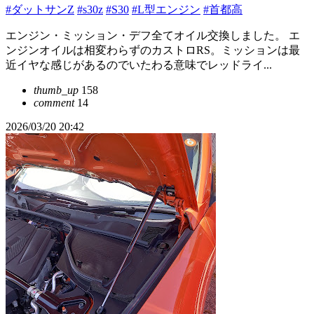
#ダットサンZ
#s30z
#S30
#L型エンジン
#首都高
エンジン・ミッション・デフ全てオイル交換しました。 エ
ンジンオイルは相変わらずのカストロRS。ミッションは最
近イヤな感じがあるのでいたわる意味でレッドライ...
thumb_up
158
comment
14
2026/03/20 20:42