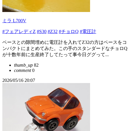
ミラ L700V
#フェアレディZ
#S30
#Z32
#チョロQ
#電圧計
ベースとの隙間埋めに電圧計を入れてZ32の方はベースをコ
ンパクトにまとめてみた。この手のスタンダードなチョロQ
が十数年前に生産終了してたって事今日ググって...
thumb_up
82
comment
0
2026/05/16 20:07