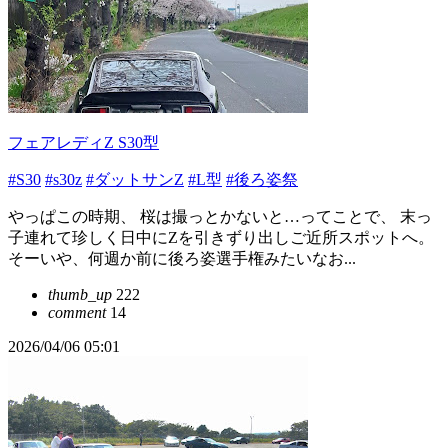
フェアレディZ S30型
#S30
#s30z
#ダットサンZ
#L型
#後ろ姿祭
やっぱこの時期、 桜は撮っとかないと…ってことで、 末っ
子連れて珍しく日中にZを引きずり出しご近所スポットへ。
そーいや、何週か前に後ろ姿選手権みたいなお...
thumb_up
222
comment
14
2026/04/06 05:01