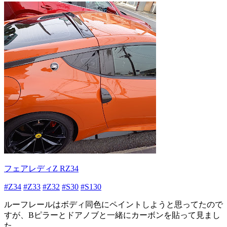
フェアレディZ RZ34
#Z34
#Z33
#Z32
#S30
#S130
ルーフレールはボディ同色にペイントしようと思ってたので
すが、Bピラーとドアノブと一緒にカーボンを貼って見まし
た。