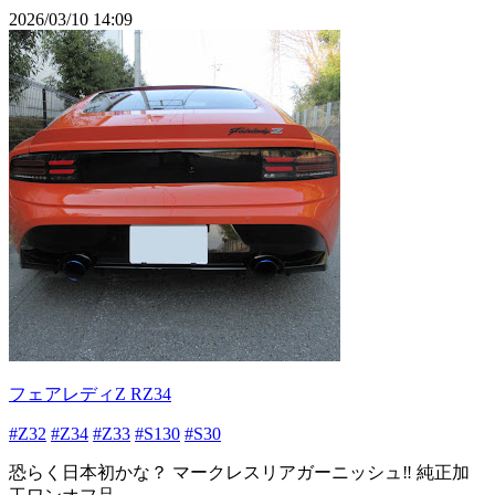
2026/03/10 14:09
フェアレディZ RZ34
#Z32
#Z34
#Z33
#S130
#S30
恐らく日本初かな？ マークレスリアガーニッシュ‼️ 純正加