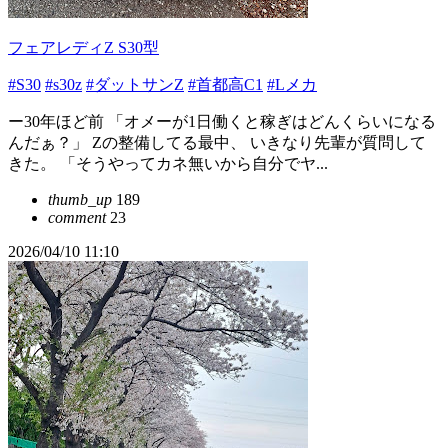
フェアレディZ S30型
#S30
#s30z
#ダットサンZ
#首都高C1
#Lメカ
ー30年ほど前 「オメーが1日働くと稼ぎはどんくらいになる
んだぁ？」 Zの整備してる最中、 いきなり先輩が質問して
きた。 「そうやってカネ無いから自分でヤ...
thumb_up
189
comment
23
2026/04/10 11:10