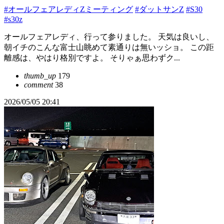
#オールフェアレディZミーティング
#ダットサンZ
#S30
#s30z
オールフェアレディ、行って参りました。 天気は良いし、
朝イチのこんな富士山眺めて素通りは無いッショ。 この距
離感は、やはり格別ですよ。 そりゃぁ思わずク...
thumb_up
179
comment
38
2026/05/05 20:41