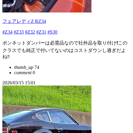
フェアレディZ RZ34
#Z34
#Z33
#Z32
#Z31
#S30
ボンネットダンパーは必需品なので社外品を取り付け❗この
クラスでも純正で付いてないのはコストダウンし過ぎだよ
ね‼️
thumb_up
74
comment
0
2026/03/15 15:01