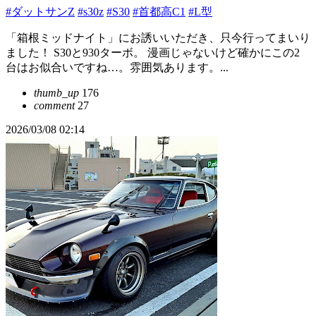
#ダットサンZ
#s30z
#S30
#首都高C1
#L型
「箱根ミッドナイト」にお誘いいただき、只今行ってまいり
ました！ S30と930ターボ。 漫画じゃないけど確かにこの2
台はお似合いですね…。雰囲気あります。...
thumb_up
176
comment
27
2026/03/08 02:14