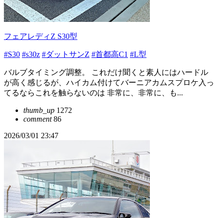
フェアレディZ S30型
#S30
#s30z
#ダットサンZ
#首都高C1
#L型
バルブタイミング調整。 これだけ聞くと素人にはハードル
が高く感じるが、ハイカム付けてバーニアカムスプロケ入っ
てるならこれを触らないのは 非常に、非常に、も...
thumb_up
1272
comment
86
2026/03/01 23:47