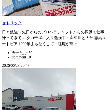
セドリック
日々勉強✨ 先日からのプロペラシャフトからの振動で仕事
帰ってきて… タコ部屋に入り勉強中～👍緑川と大分 志高ユ
ートピア 1999年まもなくして…睡魔が襲っ...
thumb_up
59
comment
10
2026/06/23 20:47