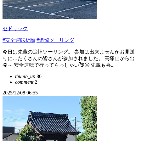
セドリック
#安全運転祈願
#追悼ツーリング
今日は先輩の追悼ツーリング。 参加は出来ませんがお見送
りに…たくさんの皆さんが参加されました。 高塚山から出
発～ 安全運転で行ってらっしゃい👋😃 先輩も喜...
thumb_up
80
comment
2
2025/12/08 06:55