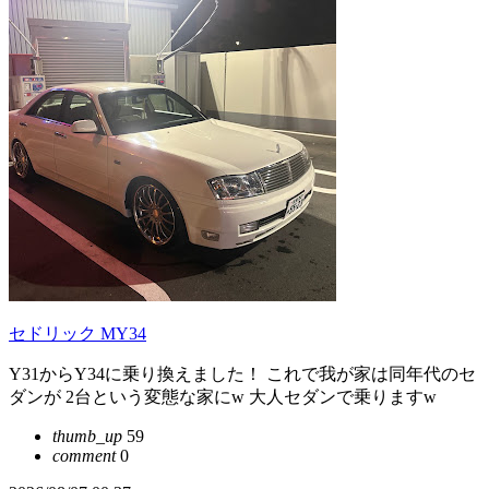
セドリック MY34
Y31からY34に乗り換えました！ これで我が家は同年代のセ
ダンが 2台という変態な家にw 大人セダンで乗りますw
thumb_up
59
comment
0