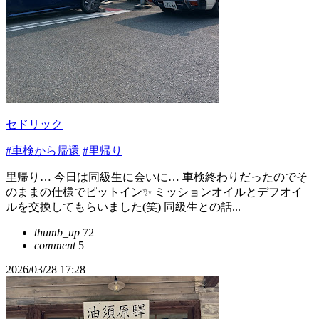
セドリック
#車検から帰還
#里帰り
里帰り… 今日は同級生に会いに… 車検終わりだったのでそ
のままの仕様でピットイン✨ ミッションオイルとデフオイ
ルを交換してもらいました(笑) 同級生との話...
thumb_up
72
comment
5
2026/03/28 17:28