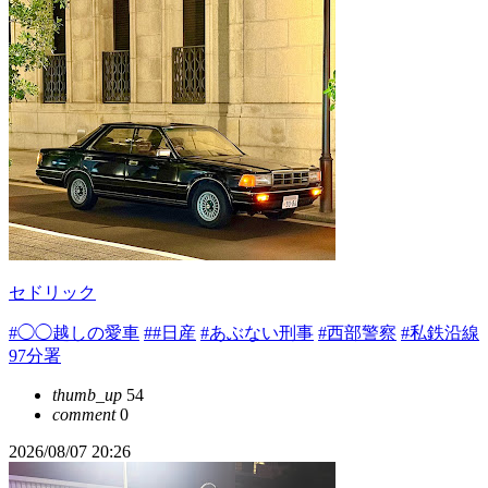
セドリック
#◯◯越しの愛車
##日産
#あぶない刑事
#西部警察
#私鉄沿線
97分署
thumb_up
54
comment
0
2026/08/07 20:26