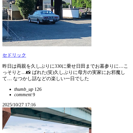
セドリック
昨日は両親を久しぶりに330に乗せ日田までお墓参りに…こ
っそりと…📸 ばれた(笑)久しぶりに母方の実家にお邪魔し
て… なつかし話などの楽しい一日でした
thumb_up
126
comment
9
2025/10/27 17:16