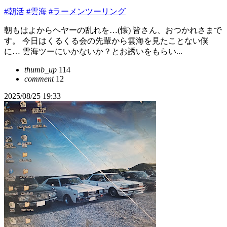
#朝活
#雲海
#ラーメンツーリング
朝もはよからヘヤーの乱れを…(懐) 皆さん、おつかれさまで
す。 今日はくるくる会の先輩から雲海を見たことない僕
に… 雲海ツーにいかないか？とお誘いをもらい...
thumb_up
114
comment
12
2025/08/25 19:33