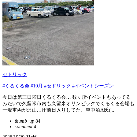
セドリック
#くるくる会
#10月
#セドリック
#イベントシーズン
今日は第三日曜日くるくる会… 数ヶ所イベントもあってる
みたいで久留米市内も久留米オリンピックでくるくる会場も
一般車両が沢山…汗前日入りしてた。車中泊A氏(...
thumb_up
84
comment
4
2025/10/20 21:46