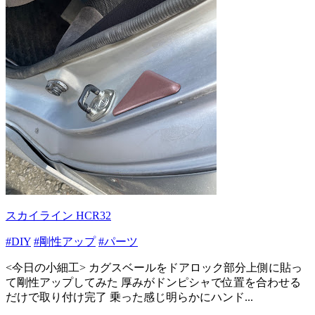
スカイライン HCR32
#DIY
#剛性アップ
#パーツ
<今日の小細工> カグスベールをドアロック部分上側に貼っ
て剛性アップしてみた 厚みがドンピシャで位置を合わせる
だけで取り付け完了 乗った感じ明らかにハンド...