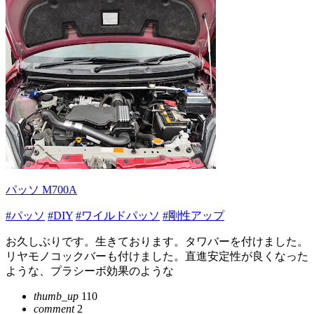
パッソ M700A
#パッソ
#DIY
#ワイルドパッソ
#剛性アップ
お久しぶりです。生きております。タワバーを付けました。
リヤモノコックバーも付けました。直進安定性が良くなった
ような、プラシーボ効果のような
thumb_up
110
comment
2