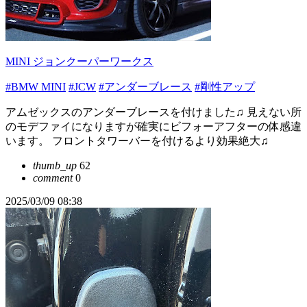
MINI ジョンクーパーワークス
#BMW MINI
#JCW
#アンダーブレース
#剛性アップ
アムゼックスのアンダーブレースを付けました♫ 見えない所
のモデファイになりますが確実にビフォーアフターの体感違
います。 フロントタワーバーを付けるより効果絶大♫
thumb_up
62
comment
0
2025/03/09 08:38