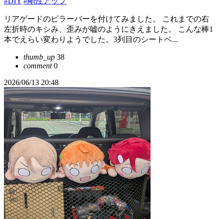
#DIY
#剛性アップ
リアゲードのピラーバーを付けてみました。 これまでの右
左折時のキシみ、歪みが嘘のようにきえました。 こんな棒1
本でえらい変わりようでした。3列目のシートベ...
thumb_up
38
comment
0
2026/06/13 20:48