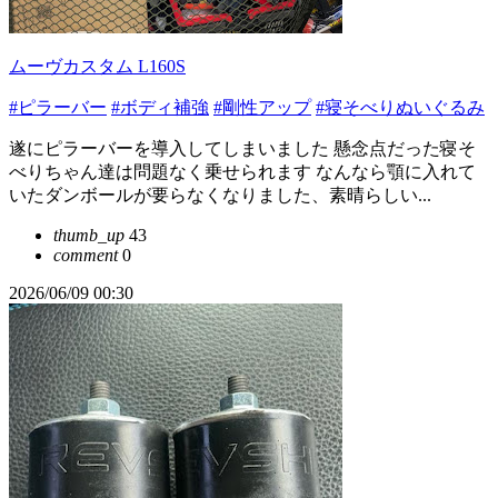
ムーヴカスタム L160S
#ピラーバー
#ボディ補強
#剛性アップ
#寝そべりぬいぐるみ
遂にピラーバーを導入してしまいました 懸念点だった寝そ
べりちゃん達は問題なく乗せられます なんなら顎に入れて
いたダンボールが要らなくなりました、素晴らしい...
thumb_up
43
comment
0
2026/06/09 00:30