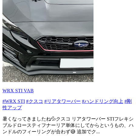
WRX STI VAB
#WRX STI
#クスコ
#リアタワーバー
#ハンドリング向上
#剛
性アップ
暑くなってきましたね💦クスコ リアタワーバー STIフレキシ
ブルドロースティフナーリア単体にしてからというもの、ハ
ンドルのフィーリングが合わず😅 追加でク...