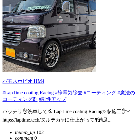
バモスホビオ HM4
#LapTime coating Racing
#静電気除去
#コーティング
#魔法の
コーティング剤
#剛性アップ
バッチリ👌洗車して💦 LapTime coating Racing✨を施工✋^^
https://laptime.tech/ヌルテカ✨に仕上がって❣️満足...
thumb_up
102
comment
0