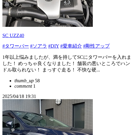
SC UZZ40
#タワーバー
#ソアラ
#DIY
#愛車紹介
#剛性アップ
1年以上悩みましたが、満を持してSCにタワーバーを入れま
した！ めっちゃ良くなりました！ 舗装の悪いところでハン
ドル取られない！ まっすぐ走る！ 不快な硬...
thumb_up
58
comment
1
2025/04/18 19:31