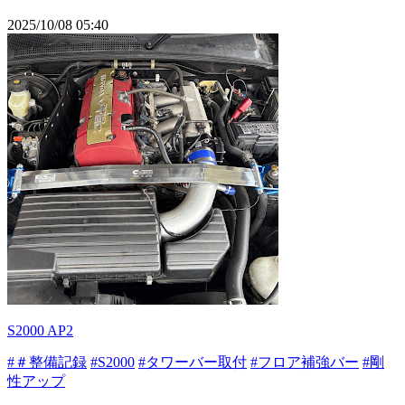
2025/10/08 05:40
S2000 AP2
#＃整備記録
#S2000
#タワーバー取付
#フロア補強バー
#剛
性アップ