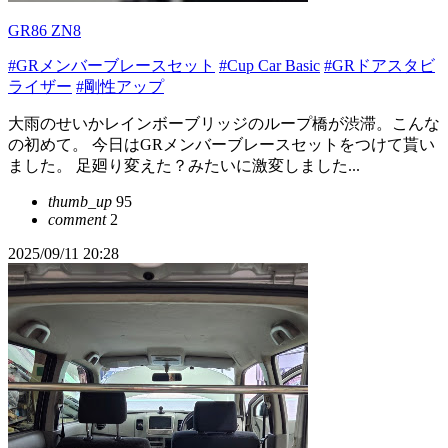
GR86 ZN8
#GRメンバーブレースセット
#Cup Car Basic
#GRドアスタビ
ライザー
#剛性アップ
大雨のせいかレインボーブリッジのループ橋が渋滞。こんな
の初めて。 今日はGRメンバーブレースセットをつけて貰い
ました。 足廻り変えた？みたいに激変しました...
thumb_up
95
comment
2
2025/09/11 20:28