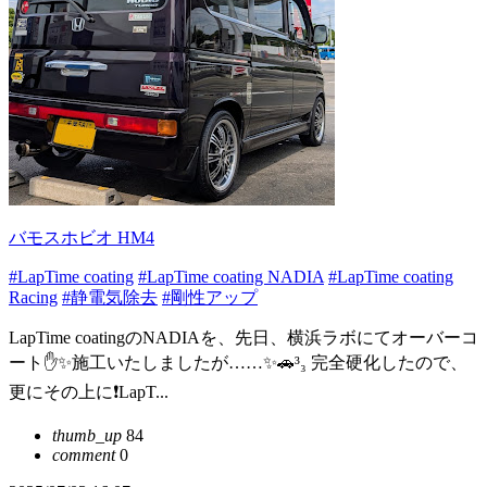
バモスホビオ HM4
#LapTime coating
#LapTime coating NADIA
#LapTime coating
Racing
#静電気除去
#剛性アップ
LapTime coatingのNADIAを、先日、横浜ラボにてオーバーコ
ート✋✨施工いたしましたが……✨🚗³₃ 完全硬化したので、
更にその上に❗LapT...
thumb_up
84
comment
0