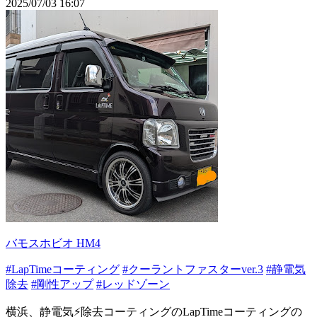
2025/07/03 16:07
バモスホビオ HM4
#LapTimeコーティング
#クーラントファスターver.3
#静電気
除去
#剛性アップ
#レッドゾーン
横浜、静電気⚡除去コーティングのLapTimeコーティングの