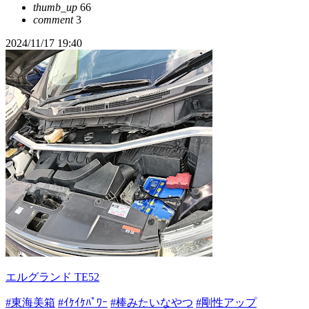
thumb_up
66
comment
3
2024/11/17 19:40
エルグランド TE52
#東海美箱
#ｲｹｲｹﾊﾟﾜｰ
#棒みたいなやつ
#剛性アップ