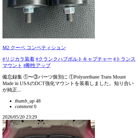
M2 クーペ コンペティション
#リジカラ装着
#クランクハブボルトキャプチャー
#トランス
マウント
#剛性アップ
備忘録集 ①〜③パーツ個別に ①Polyurethane Trans Mount
Made in USAのDCT強化マウントを装着しました。知り合い
が純正...
thumb_up
48
comment
0
2026/05/20 23:29