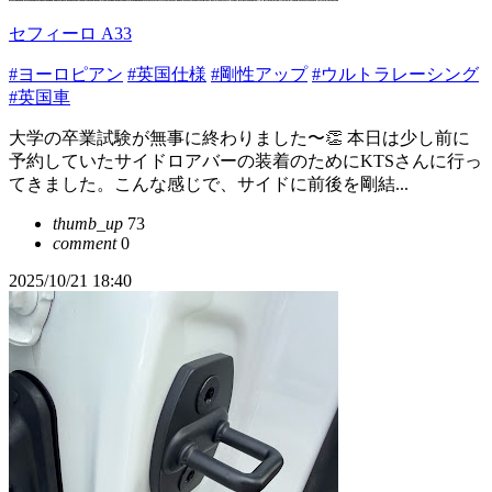
セフィーロ A33
#ヨーロピアン
#英国仕様
#剛性アップ
#ウルトラレーシング
#英国車
大学の卒業試験が無事に終わりました〜👏 本日は少し前に
予約していたサイドロアバーの装着のためにKTSさんに行っ
てきました。こんな感じで、サイドに前後を剛結...
thumb_up
73
comment
0
2025/10/21 18:40