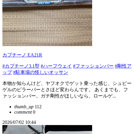
カプチーノ EA21R
#カプチーノ3.1型
#ハーフウェイ
#ファッションバー
#剛性ア
ップ
#駐車場の怪しいオッサン
本物か知らんけど、ヤフオクでゲット乗った感じ、シュピー
ゲルのピラーバーとさほど変わらんです。 あくまでも、フ
ァッションバー。ガチ剛性がほしいなら、ロールゲ...
thumb_up
112
comment
0
2026/07/02 10:44