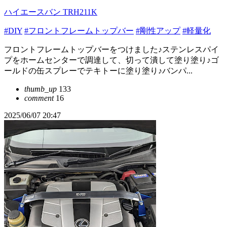
ハイエースバン TRH211K
#DIY
#フロントフレームトップバー
#剛性アップ
#軽量化
フロントフレームトップバーをつけました♪ステンレスパイ
プをホームセンターで調達して、切って潰して塗り塗り♪ゴ
ールドの缶スプレーでテキトーに塗り塗り♪バンパ...
thumb_up
133
comment
16
2025/06/07 20:47