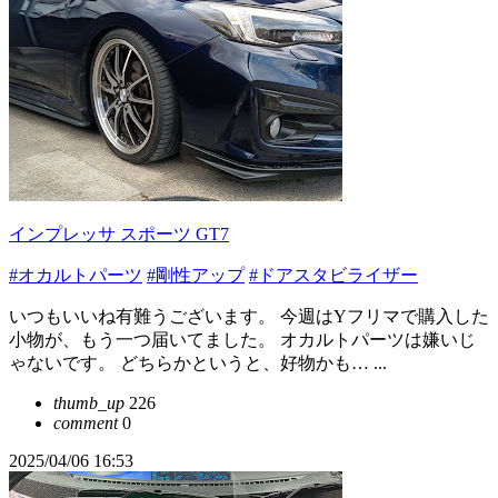
インプレッサ スポーツ GT7
#オカルトパーツ
#剛性アップ
#ドアスタビライザー
いつもいいね有難うございます。 今週はYフリマで購入した
小物が、もう一つ届いてました。 オカルトパーツは嫌いじ
ゃないです。 どちらかというと、好物かも… ...
thumb_up
226
comment
0
2025/04/06 16:53