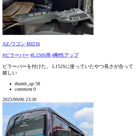
AZ-ワゴン MJ23S
#ピラーバー
#L150S用
#剛性アップ
ピラーバーを付けた。 L152Sに使っていたやつ長さが合って
嬉しい
thumb_up
58
comment
0
2025/09/06 23:30